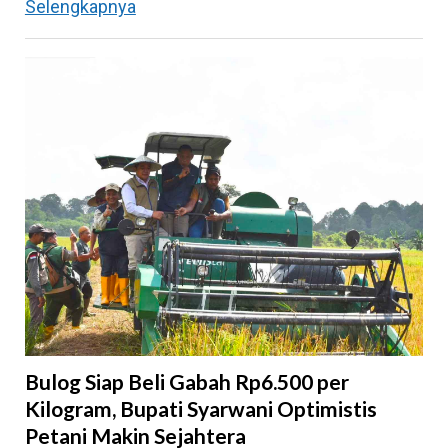
Pemkab
Selengkapnya
Bulungan
Tingkatkan
Kompetensi
Pelindung
Masyarakat,
30
Anggota
Satlinmas
Bunyu
Dikukuhkan
Bulog Siap Beli Gabah Rp6.500 per
Kilogram, Bupati Syarwani Optimistis
Petani Makin Sejahtera