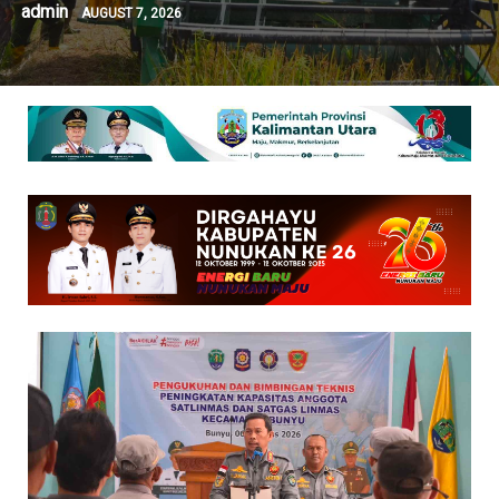
admin
AUGUST 7, 2026
marajanews.id