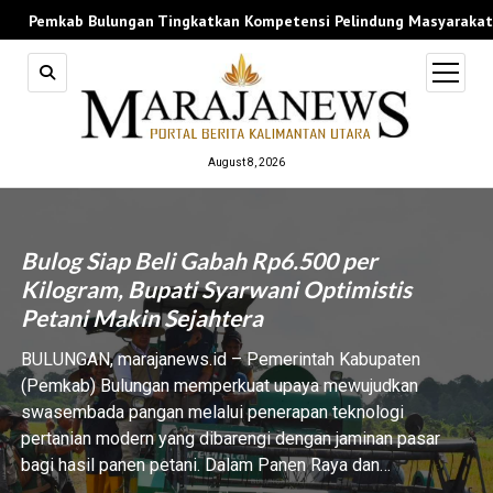
 Bulungan Tingkatkan Kompetensi Pelindung Masyarakat, 30 Anggo
open
menu
August 8, 2026
Bulog Siap Beli Gabah Rp6.500 per
Kilogram, Bupati Syarwani Optimistis
Petani Makin Sejahtera
BULUNGAN, marajanews.id – Pemerintah Kabupaten
(Pemkab) Bulungan memperkuat upaya mewujudkan
swasembada pangan melalui penerapan teknologi
pertanian modern yang dibarengi dengan jaminan pasar
bagi hasil panen petani. Dalam Panen Raya dan…