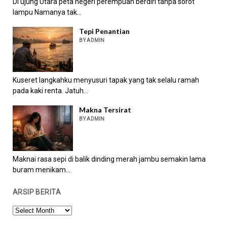
Di ujung Utara peta negeri perempuan berdiri tanpa sorot
lampu Namanya tak...
Tepi Penantian
BY ADMIN
Kuseret langkahku menyusuri tapak yang tak selalu ramah
pada kaki renta. Jatuh...
Makna Tersirat
BY ADMIN
Maknai rasa sepi di balik dinding merah jambu semakin lama
buram menikam...
ARSIP BERITA
ARSIP
BERITA