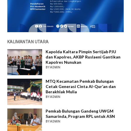
KALIMANTAN UTARA
Kapolda Kaltara Pimpin Sertijab PJU
dan Kapolres, AKBP Ruslaeni Gantikan
Kapolres Nunukan
BY ADMIN
MTQ Kecamatan Pemkab Bulungan
Cetak Generasi Cinta Al-Qur’an dan
Berakhlak Mulia
BY ADMIN
Pemkab Bulungan Gandeng UWGM
Samarinda, Program RPL untuk ASN
BY ADMIN