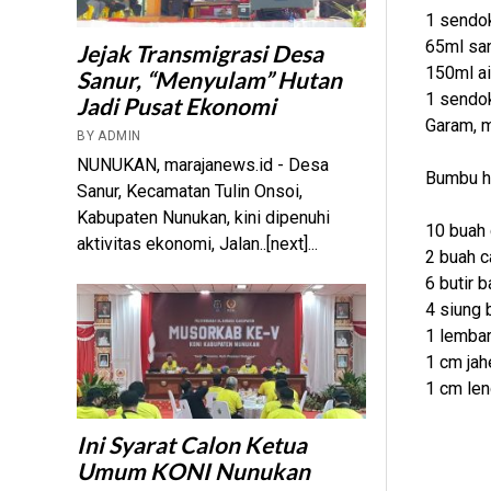
1 sendo
65ml san
Jejak Transmigrasi Desa
150ml ai
Sanur, “Menyulam” Hutan
1 sendok 
Jadi Pusat Ekonomi
Garam, m
BY ADMIN
NUNUKAN, marajanews.id - Desa
Bumbu ha
Sanur, Kecamatan Tulin Onsoi,
Kabupaten Nunukan, kini dipenuhi
10 buah 
aktivitas ekonomi, Jalan..[next]...
2 buah c
6 butir 
4 siung 
1 lembar
1 cm jah
1 cm le
Ini Syarat Calon Ketua
Umum KONI Nunukan