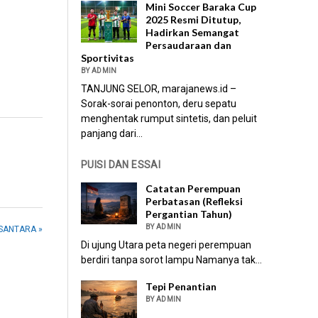
Mini Soccer Baraka Cup
2025 Resmi Ditutup,
Hadirkan Semangat
Persaudaraan dan
Sportivitas
BY ADMIN
TANJUNG SELOR, marajanews.id –
Sorak-sorai penonton, deru sepatu
menghentak rumput sintetis, dan peluit
panjang dari...
PUISI DAN ESSAI
Catatan Perempuan
Perbatasan (Refleksi
Pergantian Tahun)
BY ADMIN
USANTARA »
Di ujung Utara peta negeri perempuan
berdiri tanpa sorot lampu Namanya tak...
Tepi Penantian
BY ADMIN