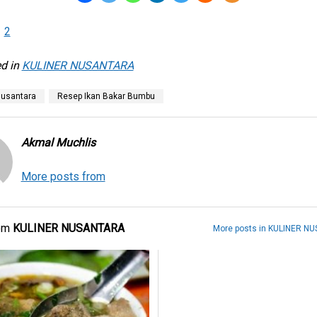
1
2
d in
KULINER NUSANTARA
Nusantara
Resep Ikan Bakar Bumbu
Akmal Muchlis
More posts from
rom
KULINER NUSANTARA
More posts in KULINER N