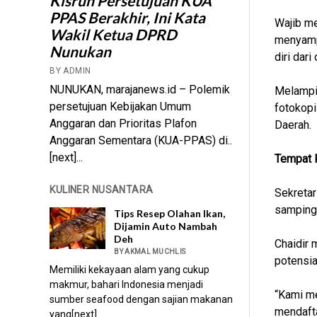
Kisruh Persetujuan KUA
PPAS Berakhir, Ini Kata
Wajib me
Wakil Ketua DPRD
menyamp
Nunukan
diri dari
BY ADMIN
NUNUKAN, marajanews.id – Polemik
Melampir
persetujuan Kebijakan Umum
fotokopi
Anggaran dan Prioritas Plafon
Daerah.
Anggaran Sementara (KUA-PPAS) di..
[next]...
Tempat 
KULINER NUSANTARA
Sekretar
samping 
Tips Resep Olahan Ikan,
Dijamin Auto Nambah
Deh
Chaidir 
BY AKMAL MUCHLIS
potensi
Memiliki kekayaan alam yang cukup
makmur, bahari Indonesia menjadi
“Kami me
sumber seafood dengan sajian makanan
mendaft
yang[next]...