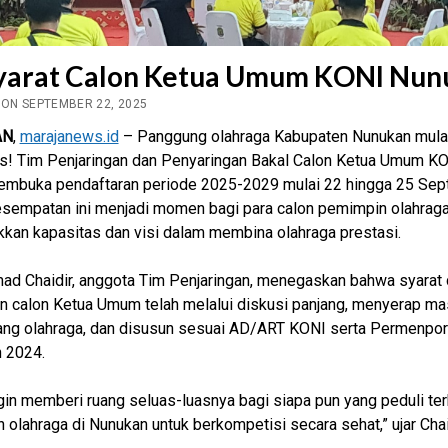
Syarat Calon Ketua Umum KONI Nu
 ON SEPTEMBER 22, 2025
AN
,
marajanews.id
– Panggung olahraga Kabupaten Nunukan mula
! Tim Penjaringan dan Penyaringan Bakal Calon Ketua Umum K
embuka pendaftaran periode 2025-2029 mulai 22 hingga 25 Se
sempatan ini menjadi momen bagi para calon pemimpin olahraga
kan kapasitas dan visi dalam membina olahraga prestasi.
d Chaidir, anggota Tim Penjaringan, menegaskan bahwa syarat 
n calon Ketua Umum telah melalui diskusi panjang, menyerap m
bang olahraga, dan disusun sesuai AD/ART KONI serta Permenpo
 2024.
gin memberi ruang seluas-luasnya bagi siapa pun yang peduli te
 olahraga di Nunukan untuk berkompetisi secara sehat,” ujar Chai