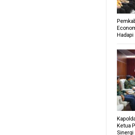
Pemkab
Economi
Hadapi
Kapolda
Ketua P
Sinerg