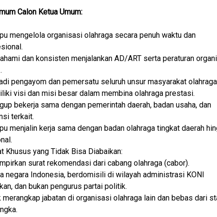
Umum Calon Ketua Umum:
u mengelola organisasi olahraga secara penuh waktu dan
sional.
hami dan konsisten menjalankan AD/ART serta peraturan organi
.
adi pengayom dan pemersatu seluruh unsur masyarakat olahraga
iki visi dan misi besar dalam membina olahraga prestasi.
gup bekerja sama dengan pemerintah daerah, badan usaha, dan
nsi terkait.
u menjalin kerja sama dengan badan olahraga tingkat daerah hi
nal.
t Khusus yang Tidak Bisa Diabaikan:
pirkan surat rekomendasi dari cabang olahraga (cabor).
 negara Indonesia, berdomisili di wilayah administrasi KONI
an, dan bukan pengurus partai politik.
 merangkap jabatan di organisasi olahraga lain dan bebas dari st
ngka.