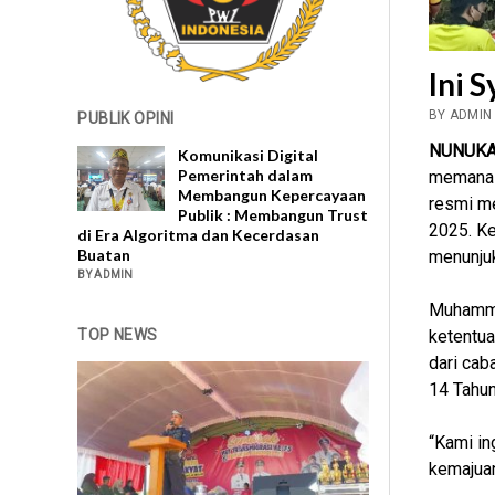
Ini 
BY ADMIN
PUBLIK OPINI
NUNUK
Komunikasi Digital
Pemerintah dalam
memanas
Membangun Kepercayaan
resmi m
Publik : Membangun Trust
2025. Ke
di Era Algoritma dan Kecerdasan
Buatan
menunjuk
BY ADMIN
Muhamma
TOP NEWS
ketentua
dari ca
14 Tahun
“Kami in
kemajuan