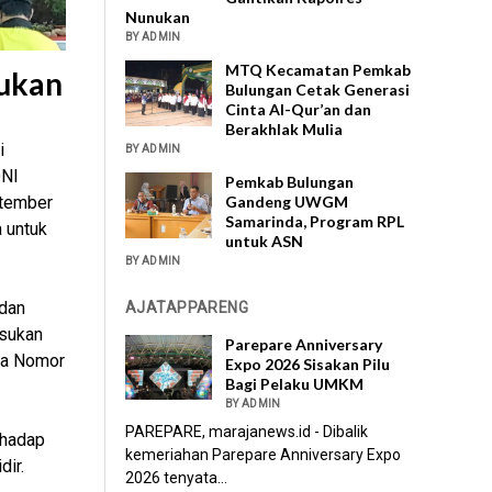
Nunukan
BY ADMIN
MTQ Kecamatan Pemkab
nukan
Bulungan Cetak Generasi
Cinta Al-Qur’an dan
Berakhlak Mulia
i
BY ADMIN
ONI
Pemkab Bulungan
ptember
Gandeng UWGM
Samarinda, Program RPL
 untuk
untuk ASN
BY ADMIN
dan
AJATAPPARENG
asukan
Parepare Anniversary
ra Nomor
Expo 2026 Sisakan Pilu
Bagi Pelaku UMKM
BY ADMIN
PAREPARE, marajanews.id - Dibalik
rhadap
kemeriahan Parepare Anniversary Expo
dir.
2026 tenyata...