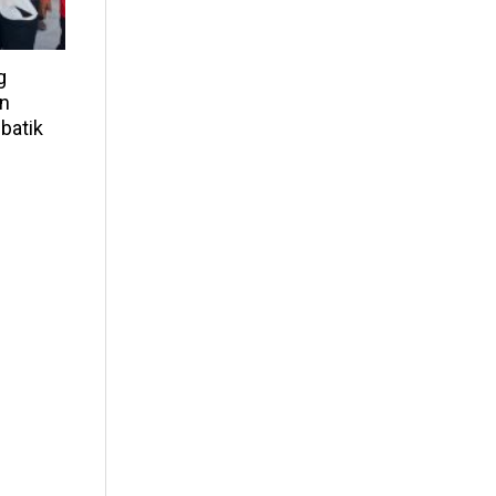
g
n
batik