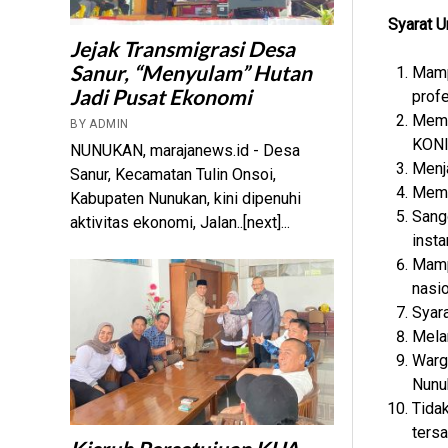
Syarat 
Jejak Transmigrasi Desa
Sanur, “Menyulam” Hutan
Mamp
Jadi Pusat Ekonomi
profe
Mema
BY ADMIN
KONI
NUNUKAN, marajanews.id - Desa
Menj
Sanur, Kecamatan Tulin Onsoi,
Memil
Kabupaten Nunukan, kini dipenuhi
Sang
aktivitas ekonomi, Jalan..[next]...
insta
Mamp
nasio
Syara
Melam
Warga
Nunuk
Tidak
tersa