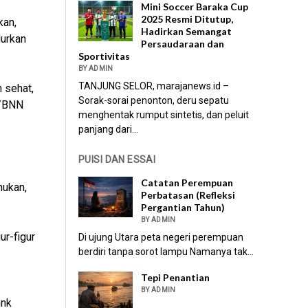
Mini Soccer Baraka Cup
2025 Resmi Ditutup,
kan,
Hadirkan Semangat
urkan
Persaudaraan dan
Sportivitas
BY ADMIN
TANJUNG SELOR, marajanews.id –
 sehat,
Sorak-sorai penonton, deru sepatu
N/BNN
menghentak rumput sintetis, dan peluit
panjang dari...
PUISI DAN ESSAI
Catatan Perempuan
nukan,
Perbatasan (Refleksi
Pergantian Tahun)
BY ADMIN
r-figur
Di ujung Utara peta negeri perempuan
berdiri tanpa sorot lampu Namanya tak...
Tepi Penantian
BY ADMIN
nnk