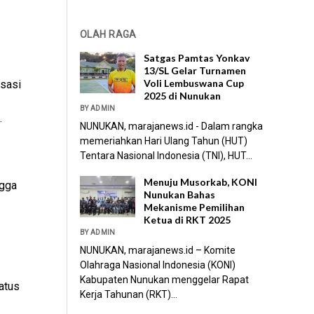
OLAH RAGA
Satgas Pamtas Yonkav
13/SL Gelar Turnamen
Voli Lembuswana Cup
sasi
2025 di Nunukan
BY ADMIN
.
NUNUKAN, marajanews.id - Dalam rangka
memeriahkan Hari Ulang Tahun (HUT)
Tentara Nasional Indonesia (TNI), HUT...
Menuju Musorkab, KONI
ngga
Nunukan Bahas
Mekanisme Pemilihan
Ketua di RKT 2025
BY ADMIN
NUNUKAN, marajanews.id – Komite
Olahraga Nasional Indonesia (KONI)
Kabupaten Nunukan menggelar Rapat
atus
Kerja Tahunan (RKT)...