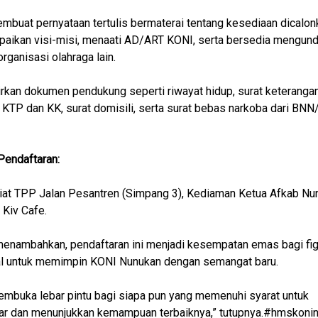
mbuat pernyataan tertulis bermaterai tentang kesediaan dicalon
aikan visi-misi, menaati AD/ART KONI, serta bersedia mengund
 organisasi olahraga lain.
kan dokumen pendukung seperti riwayat hidup, surat keterangan
 KTP dan KK, surat domisili, serta surat bebas narkoba dari BN
Pendaftaran:
iat TPP Jalan Pesantren (Simpang 3), Kediaman Ketua Afkab Nu
Kiv Cafe.
menambahkan, pendaftaran ini menjadi kesempatan emas bagi figu
al untuk memimpin KONI Nunukan dengan semangat baru.
mbuka lebar pintu bagi siapa pun yang memenuhi syarat untuk
ar dan menunjukkan kemampuan terbaiknya,” tutupnya.#hmskoni