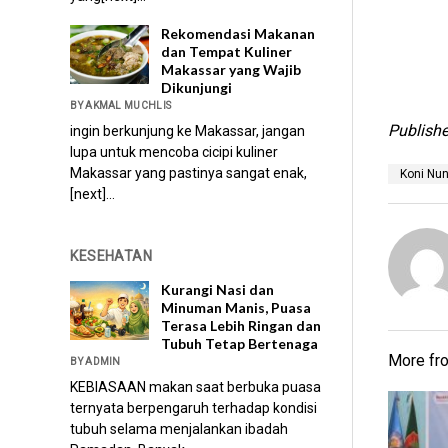
Rekomendasi Makanan
dan Tempat Kuliner
Makassar yang Wajib
Dikunjungi
BY AKMAL MUCHLIS
Publishe
ingin berkunjung ke Makassar, jangan
lupa untuk mencoba cicipi kuliner
Makassar yang pastinya sangat enak,
Koni Nu
[next]...
KESEHATAN
Kurangi Nasi dan
Minuman Manis, Puasa
Terasa Lebih Ringan dan
Tubuh Tetap Bertenaga
More f
BY ADMIN
KEBIASAAN makan saat berbuka puasa
ternyata berpengaruh terhadap kondisi
tubuh selama menjalankan ibadah