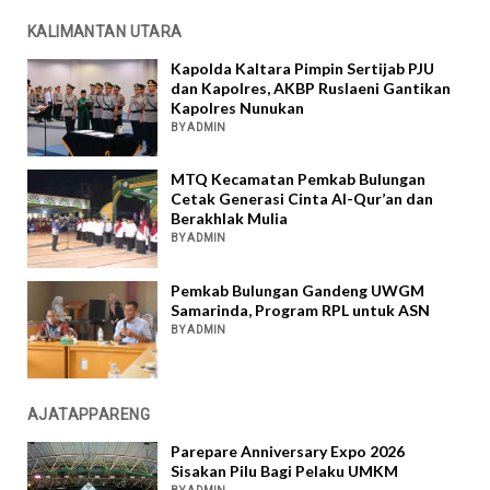
KALIMANTAN UTARA
Kapolda Kaltara Pimpin Sertijab PJU
dan Kapolres, AKBP Ruslaeni Gantikan
Kapolres Nunukan
BY ADMIN
MTQ Kecamatan Pemkab Bulungan
Cetak Generasi Cinta Al-Qur’an dan
Berakhlak Mulia
BY ADMIN
Pemkab Bulungan Gandeng UWGM
Samarinda, Program RPL untuk ASN
BY ADMIN
AJATAPPARENG
Parepare Anniversary Expo 2026
Sisakan Pilu Bagi Pelaku UMKM