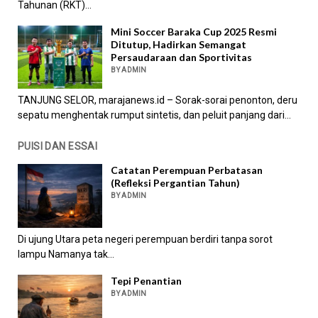
Tahunan (RKT)...
Mini Soccer Baraka Cup 2025 Resmi
Ditutup, Hadirkan Semangat
Persaudaraan dan Sportivitas
BY ADMIN
TANJUNG SELOR, marajanews.id – Sorak-sorai penonton, deru
sepatu menghentak rumput sintetis, dan peluit panjang dari...
PUISI DAN ESSAI
Catatan Perempuan Perbatasan
(Refleksi Pergantian Tahun)
BY ADMIN
Di ujung Utara peta negeri perempuan berdiri tanpa sorot
lampu Namanya tak...
Tepi Penantian
BY ADMIN