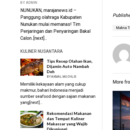
BY ADMIN
NUNUKAN, marajanews.id –
Publishe
Panggung olahraga Kabupaten
Nunukan mulai memanas! Tim
Makna Te
Penjaringan dan Penyaringan Bakal
Calon..[next]...
KULINER NUSANTARA
Tips Resep Olahan Ikan,
Dijamin Auto Nambah
Deh
BY AKMAL MUCHLIS
More f
Memiliki kekayaan alam yang cukup
makmur, bahari Indonesia menjadi
sumber seafood dengan sajian makanan
yang[next]...
Rekomendasi Makanan
dan Tempat Kuliner
Makassar yang Wajib
Dikunjungi