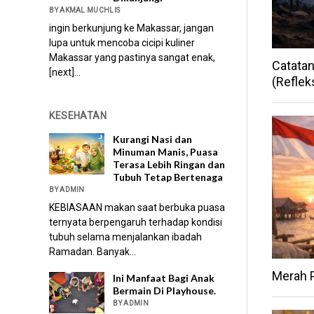
BY AKMAL MUCHLIS
ingin berkunjung ke Makassar, jangan
lupa untuk mencoba cicipi kuliner
Makassar yang pastinya sangat enak,
Catata
[next]...
(Reflek
KESEHATAN
Kurangi Nasi dan
Minuman Manis, Puasa
Terasa Lebih Ringan dan
Tubuh Tetap Bertenaga
BY ADMIN
KEBIASAAN makan saat berbuka puasa
ternyata berpengaruh terhadap kondisi
tubuh selama menjalankan ibadah
Ramadan. Banyak...
Merah P
Ini Manfaat Bagi Anak
Bermain Di Playhouse.
BY ADMIN