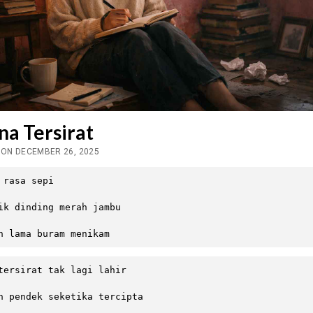
a Tersirat
 ON DECEMBER 26, 2025
 rasa sepi

ik dinding merah jambu

n lama buram menikam
tersirat tak lagi lahir

n pendek seketika tercipta
