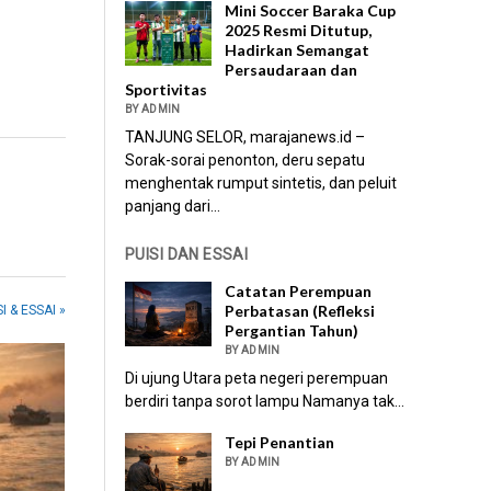
Mini Soccer Baraka Cup
2025 Resmi Ditutup,
Hadirkan Semangat
Persaudaraan dan
Sportivitas
BY ADMIN
TANJUNG SELOR, marajanews.id –
Sorak-sorai penonton, deru sepatu
menghentak rumput sintetis, dan peluit
panjang dari...
PUISI DAN ESSAI
Catatan Perempuan
Perbatasan (Refleksi
I & ESSAI »
Pergantian Tahun)
BY ADMIN
Di ujung Utara peta negeri perempuan
berdiri tanpa sorot lampu Namanya tak...
Tepi Penantian
BY ADMIN