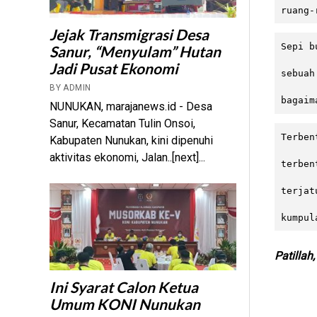
ruang-
Jejak Transmigrasi Desa
Sepi b
Sanur, “Menyulam” Hutan
Jadi Pusat Ekonomi
sebuah
BY ADMIN
bagaim
NUNUKAN, marajanews.id - Desa
Sanur, Kecamatan Tulin Onsoi,
Terben
Kabupaten Nunukan, kini dipenuhi
aktivitas ekonomi, Jalan..[next]...
terben
terjat
kumpul
Patillah
Ini Syarat Calon Ketua
Umum KONI Nunukan