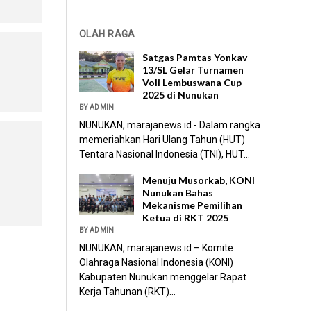
OLAH RAGA
Satgas Pamtas Yonkav
13/SL Gelar Turnamen
Voli Lembuswana Cup
2025 di Nunukan
BY ADMIN
NUNUKAN, marajanews.id - Dalam rangka
memeriahkan Hari Ulang Tahun (HUT)
Tentara Nasional Indonesia (TNI), HUT...
Menuju Musorkab, KONI
Nunukan Bahas
Mekanisme Pemilihan
Ketua di RKT 2025
BY ADMIN
NUNUKAN, marajanews.id – Komite
Olahraga Nasional Indonesia (KONI)
Kabupaten Nunukan menggelar Rapat
Kerja Tahunan (RKT)...