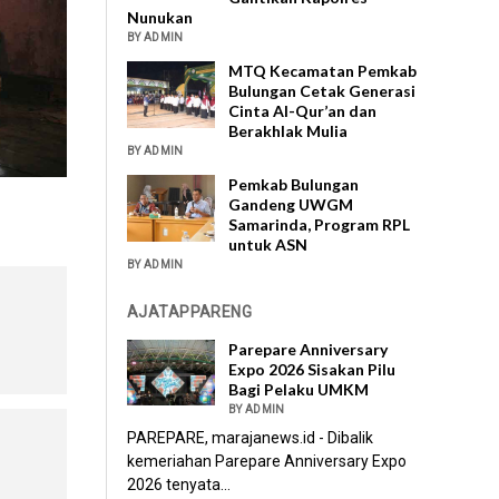
Nunukan
BY ADMIN
MTQ Kecamatan Pemkab
Bulungan Cetak Generasi
Cinta Al-Qur’an dan
Berakhlak Mulia
BY ADMIN
Pemkab Bulungan
Gandeng UWGM
Samarinda, Program RPL
untuk ASN
BY ADMIN
AJATAPPARENG
Parepare Anniversary
Expo 2026 Sisakan Pilu
Bagi Pelaku UMKM
BY ADMIN
PAREPARE, marajanews.id - Dibalik
kemeriahan Parepare Anniversary Expo
2026 tenyata...