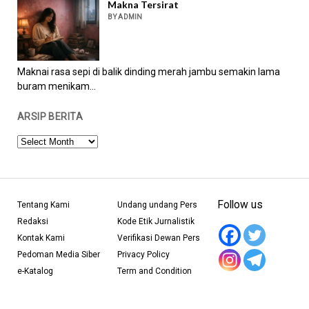
Makna Tersirat
BY ADMIN
Maknai rasa sepi di balik dinding merah jambu semakin lama
buram menikam...
ARSIP BERITA
ARSIP
BERITA
Follow us
Tentang Kami
Undang undang Pers
Redaksi
Kode Etik Jurnalistik
Kontak Kami
Verifikasi Dewan Pers
Pedoman Media Siber
Privacy Policy
e-Katalog
Term and Condition