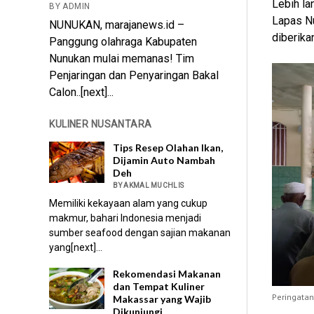
Lebih la
BY ADMIN
Lapas N
NUNUKAN, marajanews.id –
diberika
Panggung olahraga Kabupaten
Nunukan mulai memanas! Tim
Penjaringan dan Penyaringan Bakal
Calon..[next]...
KULINER NUSANTARA
Tips Resep Olahan Ikan,
Dijamin Auto Nambah
Deh
BY AKMAL MUCHLIS
Memiliki kekayaan alam yang cukup
makmur, bahari Indonesia menjadi
sumber seafood dengan sajian makanan
yang[next]...
Rekomendasi Makanan
dan Tempat Kuliner
Peringata
Makassar yang Wajib
Dikunjungi