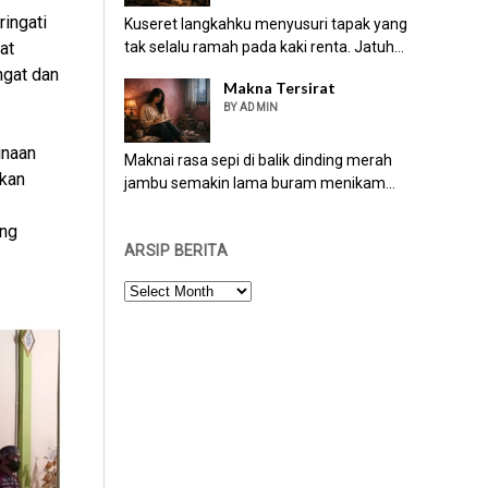
ingati
Kuseret langkahku menyusuri tapak yang
tak selalu ramah pada kaki renta. Jatuh...
at
ngat dan
Makna Tersirat
BY ADMIN
inaan
Maknai rasa sepi di balik dinding merah
kan
jambu semakin lama buram menikam...
ang
ARSIP BERITA
ARSIP
BERITA