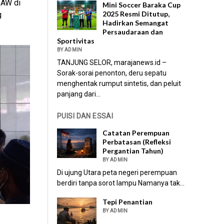
SAW di
Mini Soccer Baraka Cup
2025 Resmi Ditutup,
g
Hadirkan Semangat
Persaudaraan dan
Sportivitas
BY ADMIN
TANJUNG SELOR, marajanews.id –
Sorak-sorai penonton, deru sepatu
menghentak rumput sintetis, dan peluit
panjang dari...
PUISI DAN ESSAI
Catatan Perempuan
Perbatasan (Refleksi
Pergantian Tahun)
BY ADMIN
Di ujung Utara peta negeri perempuan
berdiri tanpa sorot lampu Namanya tak...
Tepi Penantian
BY ADMIN