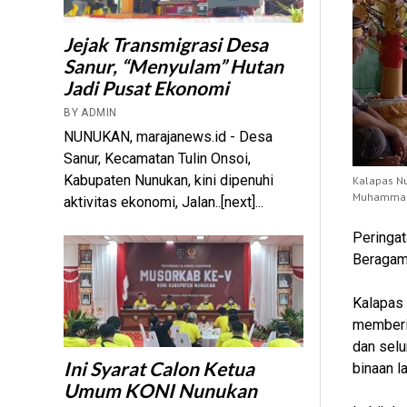
Jejak Transmigrasi Desa
Sanur, “Menyulam” Hutan
Jadi Pusat Ekonomi
BY ADMIN
NUNUKAN, marajanews.id - Desa
Sanur, Kecamatan Tulin Onsoi,
Kabupaten Nunukan, kini dipenuhi
Kalapas N
Muhammad 
aktivitas ekonomi, Jalan..[next]...
Peringat
Beragam
Kalapas 
memberik
dan sel
Ini Syarat Calon Ketua
binaan l
Umum KONI Nunukan