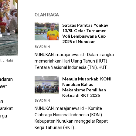
OLAH RAGA
Satgas Pamtas Yonkav
13/SL Gelar Turnamen
Voli Lembuswana Cup
2025 di Nunukan
BY ADMIN
NUNUKAN, marajanews.id - Dalam rangka
lid Nabi
memeriahkan Hari Ulang Tahun (HUT)
Tentara Nasional Indonesia (TNI), HUT...
Menuju Musorkab, KONI
adaran
Nunukan Bahas
AW”.
Mekanisme Pemilihan
Ketua di RKT 2025
an
BY ADMIN
arakat
NUNUKAN, marajanews.id – Komite
Olahraga Nasional Indonesia (KONI)
rga
Kabupaten Nunukan menggelar Rapat
Kerja Tahunan (RKT)...