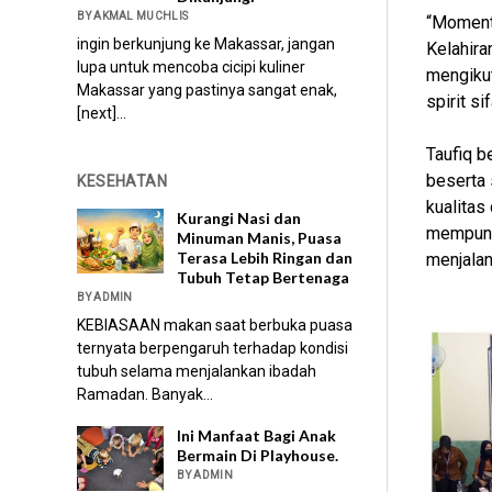
BY AKMAL MUCHLIS
“Moment 
ingin berkunjung ke Makassar, jangan
Kelahira
lupa untuk mencoba cicipi kuliner
mengiku
Makassar yang pastinya sangat enak,
spirit sif
[next]...
Taufiq b
beserta
KESEHATAN
kualitas
Kurangi Nasi dan
mempuny
Minuman Manis, Puasa
Terasa Lebih Ringan dan
menjala
Tubuh Tetap Bertenaga
BY ADMIN
KEBIASAAN makan saat berbuka puasa
ternyata berpengaruh terhadap kondisi
tubuh selama menjalankan ibadah
Ramadan. Banyak...
Ini Manfaat Bagi Anak
Bermain Di Playhouse.
BY ADMIN