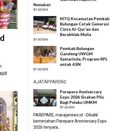
Nunukan
BY ADMIN
MTQ Kecamatan Pemkab
Bulungan Cetak Generasi
Cinta Al-Qur’an dan
Berakhlak Mulia
id
BY ADMIN
Pemkab Bulungan
Gandeng UWGM
Samarinda, Program RPL
untuk ASN
n
BY ADMIN
jid
AJATAPPARENG
Parepare Anniversary
Expo 2026 Sisakan Pilu
Bagi Pelaku UMKM
BY ADMIN
PAREPARE, marajanews.id - Dibalik
kemeriahan Parepare Anniversary Expo
2026 tenyata...