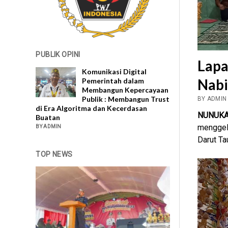
PUBLIK OPINI
Lapa
Komunikasi Digital
Nab
Pemerintah dalam
Membangun Kepercayaan
Publik : Membangun Trust
BY ADMIN
di Era Algoritma dan Kecerdasan
NUNUKA
Buatan
menggel
BY ADMIN
Darut Ta
TOP NEWS