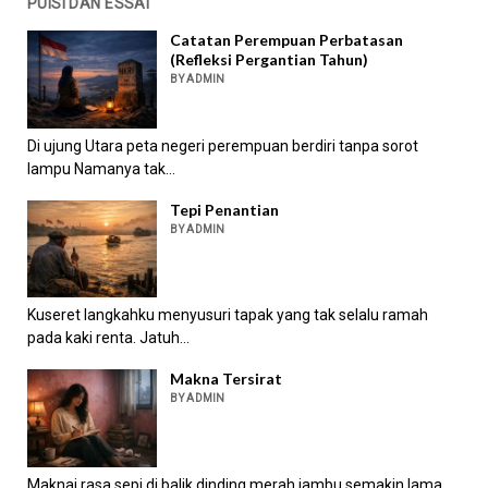
PUISI DAN ESSAI
Catatan Perempuan Perbatasan
(Refleksi Pergantian Tahun)
BY ADMIN
Di ujung Utara peta negeri perempuan berdiri tanpa sorot
lampu Namanya tak...
Tepi Penantian
BY ADMIN
Kuseret langkahku menyusuri tapak yang tak selalu ramah
pada kaki renta. Jatuh...
Makna Tersirat
BY ADMIN
Maknai rasa sepi di balik dinding merah jambu semakin lama