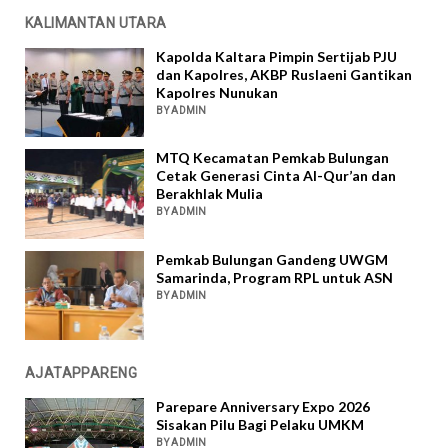
KALIMANTAN UTARA
Kapolda Kaltara Pimpin Sertijab PJU
dan Kapolres, AKBP Ruslaeni Gantikan
Kapolres Nunukan
BY ADMIN
MTQ Kecamatan Pemkab Bulungan
Cetak Generasi Cinta Al-Qur’an dan
Berakhlak Mulia
BY ADMIN
Pemkab Bulungan Gandeng UWGM
Samarinda, Program RPL untuk ASN
BY ADMIN
AJATAPPARENG
Parepare Anniversary Expo 2026
Sisakan Pilu Bagi Pelaku UMKM
BY ADMIN