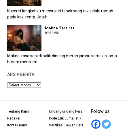
Kuseret langkahku menyusuri tapak yang tak selalu ramah
pada kaki renta. Jatuh...
Makna Tersirat
BY ADMIN
Maknai rasa sepi di balik dinding merah jambu semakin lama
buram menikam...
ARSIP BERITA
ARSIP
BERITA
Follow us
Tentang Kami
Undang undang Pers
Redaksi
Kode Etik Jurnalistik
Kontak Kami
Verifikasi Dewan Pers