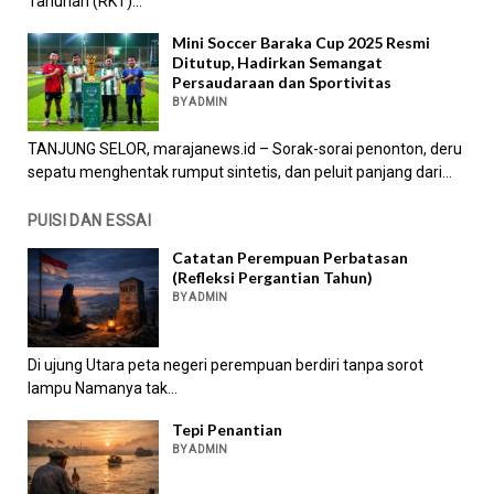
Tahunan (RKT)...
Mini Soccer Baraka Cup 2025 Resmi
Ditutup, Hadirkan Semangat
Persaudaraan dan Sportivitas
BY ADMIN
TANJUNG SELOR, marajanews.id – Sorak-sorai penonton, deru
sepatu menghentak rumput sintetis, dan peluit panjang dari...
PUISI DAN ESSAI
Catatan Perempuan Perbatasan
(Refleksi Pergantian Tahun)
BY ADMIN
Di ujung Utara peta negeri perempuan berdiri tanpa sorot
lampu Namanya tak...
Tepi Penantian
BY ADMIN