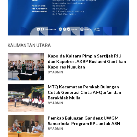
KALIMANTAN UTARA
Kapolda Kaltara Pimpin Sertijab PJU
dan Kapolres, AKBP Ruslaeni Gantikan
Kapolres Nunukan
BY ADMIN
MTQ Kecamatan Pemkab Bulungan
Cetak Generasi Cinta Al-Qur’an dan
Berakhlak Mulia
BY ADMIN
Pemkab Bulungan Gandeng UWGM
Samarinda, Program RPL untuk ASN
BY ADMIN