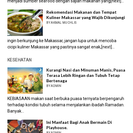
menjadi sumber seafood dengan sajian makanan yang[next]...
Rekomendasi Makanan dan Tempat
Kuliner Makassar yang Wajib Dikunjungi
BY AKMAL MUCHLIS
ingin berkunjung ke Makassar, jangan lupa untuk mencoba
cicipi kuliner Makassar yang pastinya sangat enak,[next]...
KESEHATAN
Kurangi Nasi dan Minuman Manis, Puasa
Terasa Lebih Ringan dan Tubuh Tetap
Bertenaga
BY ADMIN
KEBIASAAN makan saat berbuka puasa ternyata berpengaruh
terhadap kondisi tubuh selama menjalankan ibadah Ramadan.
Banyak...
Ini Manfaat Bagi Anak Bermain Di
Playhouse.
BY ADMIN