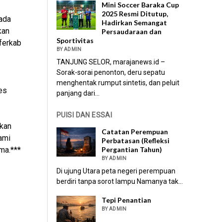
Mini Soccer Baraka Cup
2025 Resmi Ditutup,
ada
Hadirkan Semangat
kan
Persaudaraan dan
Sportivitas
ferkab
BY ADMIN
TANJUNG SELOR, marajanews.id –
Sorak-sorai penonton, deru sepatu
menghentak rumput sintetis, dan peluit
es
panjang dari...
PUISI DAN ESSAI
ukan
Catatan Perempuan
ami
Perbatasan (Refleksi
Pergantian Tahun)
ma.***
BY ADMIN
Di ujung Utara peta negeri perempuan
berdiri tanpa sorot lampu Namanya tak...
Tepi Penantian
BY ADMIN