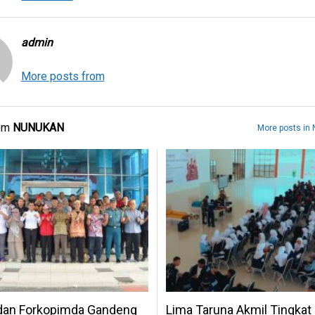
admin
More posts from
rom
NUNUKAN
More posts in
 dan Forkopimda Gandeng
Lima Taruna Akmil Tingkat I