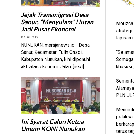
Jejak Transmigrasi Desa
Sanur, “Menyulam” Hutan
Morizca 
Jadi Pusat Ekonomi
strategi
lapisan 
BY ADMIN
NUNUKAN, marajanews.id - Desa
“Selamat
Sanur, Kecamatan Tulin Onsoi,
Semoga 
Kabupaten Nunukan, kini dipenuhi
khususny
aktivitas ekonomi, Jalan..[next]...
Sementar
Alamsya
PLN ULP 
Menurut
pelaksan
Ini Syarat Calon Ketua
berharap
Umum KONI Nunukan
terus te