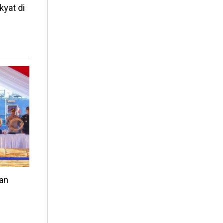
kyat di
an