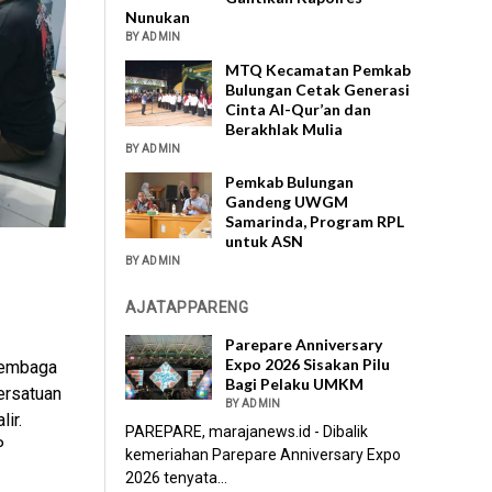
Nunukan
BY ADMIN
MTQ Kecamatan Pemkab
Bulungan Cetak Generasi
Cinta Al-Qur’an dan
Berakhlak Mulia
BY ADMIN
Pemkab Bulungan
Gandeng UWGM
Samarinda, Program RPL
untuk ASN
BY ADMIN
AJATAPPARENG
Parepare Anniversary
Expo 2026 Sisakan Pilu
lembaga
Bagi Pelaku UMKM
ersatuan
BY ADMIN
ir.
PAREPARE, marajanews.id - Dibalik
P
kemeriahan Parepare Anniversary Expo
2026 tenyata...