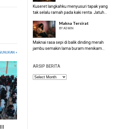
Kuseret langkahku menyusuri tapak yang
tak selalu ramah pada kaki renta. Jatuh...
Makna Tersirat
BY ADMIN
Maknai rasa sepi di balik dinding merah
jambu semakin lama buram menikam...
 NUNUKAN »
ARSIP BERITA
ARSIP
BERITA
II