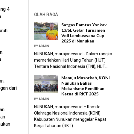
ung 4
OLAH RAGA
a
Satgas Pamtas Yonkav
13/SL Gelar Turnamen
uruh
Voli Lembuswana Cup
2025 di Nunukan
BY ADMIN
n.
NUNUKAN, marajanews.id - Dalam rangka
a
memeriahkan Hari Ulang Tahun (HUT)
Tentara Nasional Indonesia (TNI), HUT...
Menuju Musorkab, KONI
n,
Nunukan Bahas
gan dari
Mekanisme Pemilihan
Ketua di RKT 2025
BY ADMIN
NUNUKAN, marajanews.id – Komite
an
Olahraga Nasional Indonesia (KONI)
dan
Kabupaten Nunukan menggelar Rapat
nukan
Kerja Tahunan (RKT)...