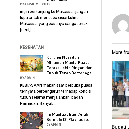
BY AKMAL MUCHLIS
ingin berkunjung ke Makassar, jangan
lupa untuk mencoba cicipi kuliner
Makassar yang pastinya sangat enak,
[next]...
KESEHATAN
More f
Kurangi Nasi dan
Minuman Manis, Puasa
Terasa Lebih Ringan dan
Tubuh Tetap Bertenaga
BY ADMIN
KEBIASAAN makan saat berbuka puasa
ternyata berpengaruh terhadap kondisi
tubuh selama menjalankan ibadah
Ramadan. Banyak...
Ini Manfaat Bagi Anak
Bermain Di Playhouse.
BY ADMIN
Bupati