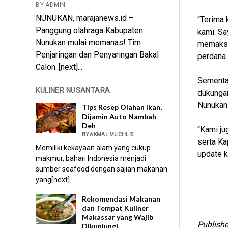
BY ADMIN
NUNUKAN, marajanews.id –
“Terima 
Panggung olahraga Kabupaten
kami. Sa
Nunukan mulai memanas! Tim
memaksim
Penjaringan dan Penyaringan Bakal
perdana 
Calon..[next]...
Sementar
KULINER NUSANTARA
dukungan
Nunukan
Tips Resep Olahan Ikan,
Dijamin Auto Nambah
Deh
“Kami ju
BY AKMAL MUCHLIS
serta Ka
Memiliki kekayaan alam yang cukup
update k
makmur, bahari Indonesia menjadi
sumber seafood dengan sajian makanan
yang[next]...
Rekomendasi Makanan
dan Tempat Kuliner
Makassar yang Wajib
Publishe
Dikunjungi