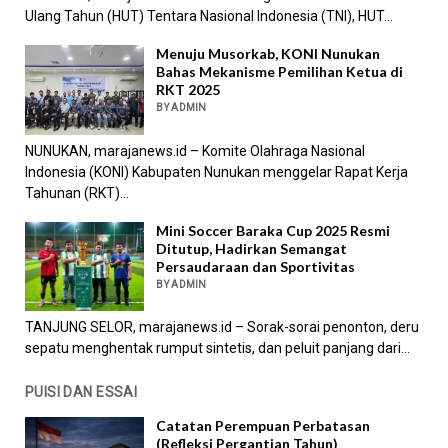
Ulang Tahun (HUT) Tentara Nasional Indonesia (TNI), HUT...
Menuju Musorkab, KONI Nunukan
Bahas Mekanisme Pemilihan Ketua di
RKT 2025
BY ADMIN
NUNUKAN, marajanews.id – Komite Olahraga Nasional
Indonesia (KONI) Kabupaten Nunukan menggelar Rapat Kerja
Tahunan (RKT)...
Mini Soccer Baraka Cup 2025 Resmi
Ditutup, Hadirkan Semangat
Persaudaraan dan Sportivitas
BY ADMIN
TANJUNG SELOR, marajanews.id – Sorak-sorai penonton, deru
sepatu menghentak rumput sintetis, dan peluit panjang dari...
PUISI DAN ESSAI
Catatan Perempuan Perbatasan
(Refleksi Pergantian Tahun)