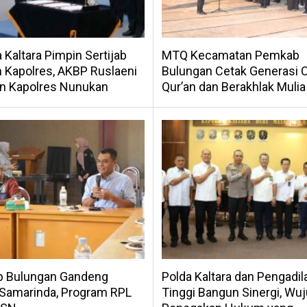
 Kaltara Pimpin Sertijab
MTQ Kecamatan Pemkab
 Kapolres, AKBP Ruslaeni
Bulungan Cetak Generasi Ci
an Kapolres Nunukan
Qur’an dan Berakhlak Mulia
 Bulungan Gandeng
Polda Kaltara dan Pengadil
amarinda, Program RPL
Tinggi Bangun Sinergi, Wu