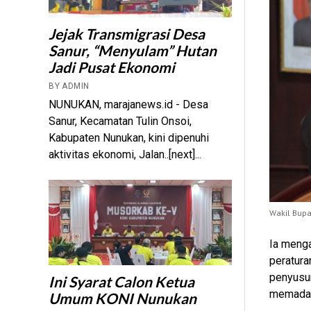
Jejak Transmigrasi Desa
Sanur, “Menyulam” Hutan
Jadi Pusat Ekonomi
BY ADMIN
NUNUKAN, marajanews.id - Desa
Sanur, Kecamatan Tulin Onsoi,
Kabupaten Nunukan, kini dipenuhi
aktivitas ekonomi, Jalan..[next]...
Wakil Bup
Ia meng
peratura
penyusu
Ini Syarat Calon Ketua
memadai
Umum KONI Nunukan