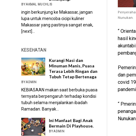
BY AKMAL MUCHLIS
Penyeraha
ingin berkunjung ke Makassar, jangan
Nunukan.
lupa untuk mencoba cicipi kuliner
Makassar yang pastinya sangat enak,
“ Orient
[next]...
hasil ki
akuntabi
KESEHATAN
pembangu
Kurangi Nasi dan
Minuman Manis, Puasa
Pemerint
Terasa Lebih Ringan dan
dan pem
Tubuh Tetap Bertenaga
covid 19
BY ADMIN
pandemik
KEBIASAAN makan saat berbuka puasa
ternyata berpengaruh terhadap kondisi
tubuh selama menjalankan ibadah
“ Pmerin
Ramadan. Banyak...
penangan
Nunukan.
Ini Manfaat Bagi Anak
Bermain Di Playhouse.
BY ADMIN