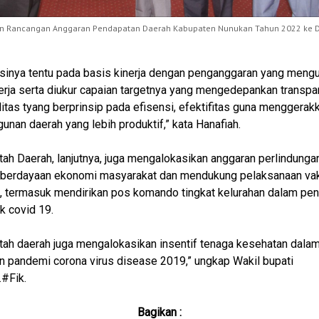
n Rancangan Anggaran Pendapatan Daerah Kabupaten Nunukan Tahun 2022 ke 
asinya tentu pada basis kinerja dengan penganggaran yang men
nerja serta diukur capaian targetnya yang mengedepankan transpar
litas tyang berprinsip pada efisensi, efektifitas guna menggerak
nan daerah yang lebih produktif,” kata Hanafiah.
ah Daerah, lanjutnya, juga mengalokasikan anggaran perlindunga
berdayaan ekonomi masyarakat dan mendukung pelaksanaan vak
, termasuk mendirikan pos komando tingkat kelurahan dalam pe
 covid 19.
tah daerah juga mengalokasikan insentif tenaga kesehatan dala
 pandemi corona virus disease 2019,” ungkap Wakil bupati
#Fik.
Bagikan :