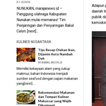
BY ADMIN
Adapun 
NUNUKAN, marajanews.id –
daerah t
Panggung olahraga Kabupaten
publik d
Nunukan mulai memanas! Tim
kemiskin
Penjaringan dan Penyaringan Bakal
Calon..[next]...
KULINER NUSANTARA
Tips Resep Olahan Ikan,
Dijamin Auto Nambah
Deh
BY AKMAL MUCHLIS
Memiliki kekayaan alam yang cukup
makmur, bahari Indonesia menjadi
sumber seafood dengan sajian makanan
yang[next]...
Rekomendasi Makanan
dan Tempat Kuliner
Makassar yang Wajib
Dikunjungi