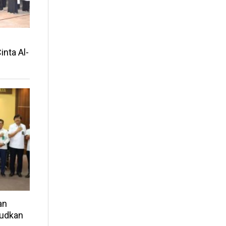
nta Al-
an
judkan