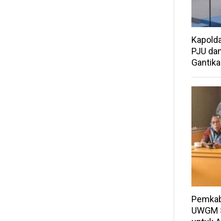
Kapolda
PJU dan
Gantik
Pemkab
UWGM S