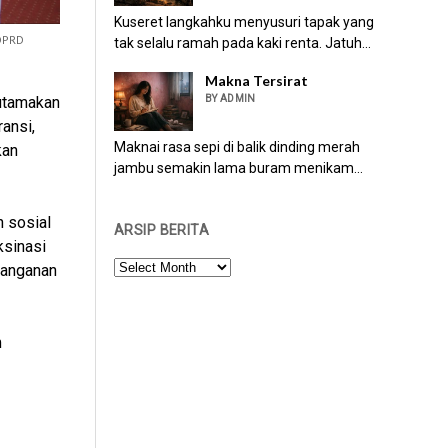
Kuseret langkahku menyusuri tapak yang
DPRD
tak selalu ramah pada kaki renta. Jatuh...
Makna Tersirat
BY ADMIN
gutamakan
ansi,
Maknai rasa sepi di balik dinding merah
kan
jambu semakin lama buram menikam...
n sosial
ARSIP BERITA
sinasi
ARSIP
nanganan
BERITA
m