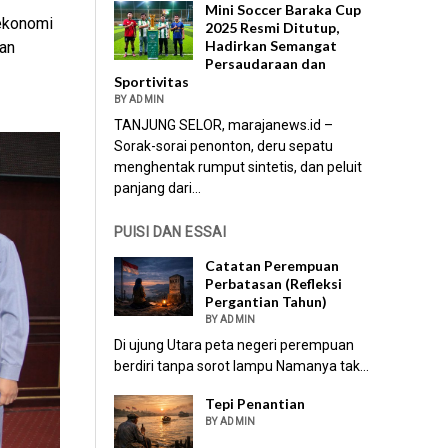
Mini Soccer Baraka Cup
ekonomi
2025 Resmi Ditutup,
Hadirkan Semangat
nan
Persaudaraan dan
Sportivitas
BY ADMIN
TANJUNG SELOR, marajanews.id –
Sorak-sorai penonton, deru sepatu
menghentak rumput sintetis, dan peluit
panjang dari...
PUISI DAN ESSAI
Catatan Perempuan
Perbatasan (Refleksi
Pergantian Tahun)
BY ADMIN
Di ujung Utara peta negeri perempuan
berdiri tanpa sorot lampu Namanya tak...
Tepi Penantian
BY ADMIN