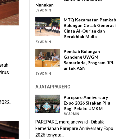
Nunukan
BY ADMIN
MTQ Kecamatan Pemkab
Bulungan Cetak Generasi
Cinta Al-Qur’an dan
Berakhlak Mulia
BY ADMIN
Pemkab Bulungan
Gandeng UWGM
Samarinda, Program RPL
erah
untuk ASN
irus
BY ADMIN
AJATAPPARENG
Parepare Anniversary
2022.
Expo 2026 Sisakan Pilu
Bagi Pelaku UMKM
BY ADMIN
PAREPARE, marajanews.id - Dibalik
kemeriahan Parepare Anniversary Expo
2026 tenyata...