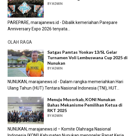
BY ADMIN
PAREPARE, marajanews.id - Dibalik kemeriahan Parepare
Anniversary Expo 2026 tenyata...
OLAH RAGA
Satgas Pamtas Yonkav 13/SL Gelar
Turnamen Voli Lembuswana Cup 2025 di
Nunukan
BY ADMIN
NUNUKAN, marajanews.id - Dalam rangka memeriahkan Hari
Ulang Tahun (HUT) Tentara Nasional Indonesia (TNI), HUT...
Menuju Musorkab, KONI Nunukan
Bahas Mekanisme Pemilihan Ketua di
RKT 2025
BY ADMIN
NUNUKAN, marajanews.id – Komite Olahraga Nasional
Indonesia (KONI) Kabupaten Nunukan menggelar Rapat Kerja