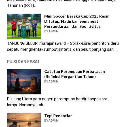
Tahunan (RKT)...
Mini Soccer Baraka Cup 2025 Resmi
Ditutup, Hadirkan Semangat
Persaudaraan dan Sportivitas
BY ADMIN
TANJUNG SELOR, marajanews.id – Sorak-sorai penonton, deru
sepatu menghentak rumput sintetis, dan peluit panjang dari...
PUISI DAN ESSAI
Catatan Perempuan Perbatasan
(Refleksi Pergantian Tahun)
BY ADMIN
Di ujung Utara peta negeri perempuan berdiri tanpa sorot
lampu Namanya tak...
Tepi Penantian
BY ADMIN