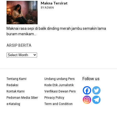
Makna Tersirat
BY ADMIN
Maknai rasa sepi di balik dinding merah jambu semakin lama
buram menikam...
ARSIP BERITA
ARSIP
BERITA
Follow us
Tentang Kami
Undang undang Pers
Redaksi
Kode Etik Jurnalistik
Kontak Kami
Verifikasi Dewan Pers
Pedoman Media Siber
Privacy Policy
e-Katalog
Term and Condition