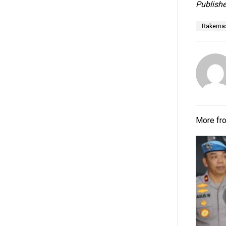
Publishe
Rakerna
More f