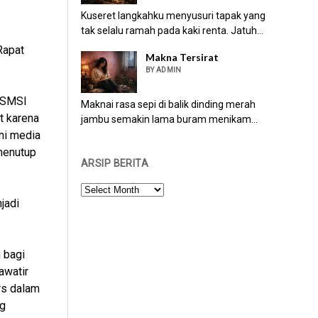
Kuseret langkahku menyusuri tapak yang
tak selalu ramah pada kaki renta. Jatuh...
Rapat
Makna Tersirat
BY ADMIN
 SMSI
Maknai rasa sepi di balik dinding merah
t karena
jambu semakin lama buram menikam...
ni media
 menutup
ARSIP BERITA
ARSIP
jadi
BERITA
 bagi
awatir
rs dalam
g