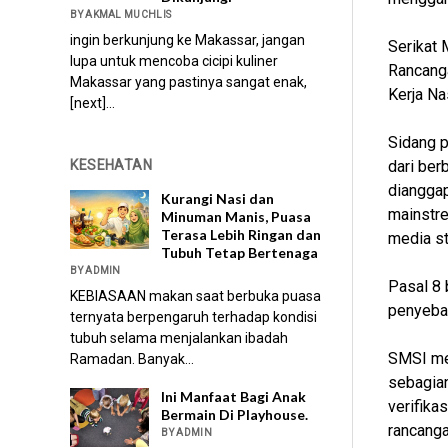
BY AKMAL MUCHLIS
ingin berkunjung ke Makassar, jangan
Serikat 
lupa untuk mencoba cicipi kuliner
Rancanga
Makassar yang pastinya sangat enak,
Kerja Na
[next]...
Sidang 
dari ber
KESEHATAN
diangga
Kurangi Nasi dan
mainstre
Minuman Manis, Puasa
Terasa Lebih Ringan dan
media st
Tubuh Tetap Bertenaga
BY ADMIN
Pasal 8 
KEBIASAAN makan saat berbuka puasa
penyebab
ternyata berpengaruh terhadap kondisi
tubuh selama menjalankan ibadah
SMSI me
Ramadan. Banyak...
sebagian
Ini Manfaat Bagi Anak
verifika
Bermain Di Playhouse.
rancang
BY ADMIN