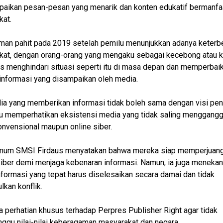
aikan pesan-pesan yang menarik dan konten edukatif bermanfaa
at.
an pahit pada 2019 setelah pemilu menunjukkan adanya keterb
kat, dengan orang-orang yang mengaku sebagai kecebong atau k
us menghindari situasi seperti itu di masa depan dan memperbaik
 informasi yang disampaikan oleh media.
ia yang memberikan informasi tidak boleh sama dengan visi pe
lu memperhatikan eksistensi media yang tidak saling menggangg
nvensional maupun online siber.
mum SMSI Firdaus menyatakan bahwa mereka siap memperjuan
iber demi menjaga kebenaran informasi. Namun, ia juga meneka
formasi yang tepat harus diselesaikan secara damai dan tidak
kan konflik.
a perhatian khusus terhadap Perpres Publisher Right agar tidak
gu nilai-nilai keberagaman masyarakat dan negara.