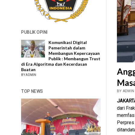
PUBLIK OPINI
Komunikasi Digital
Pemerintah dalam
Membangun Kepercayaan
Publik : Membangun Trust
di Era Algoritma dan Kecerdasan
Angg
Buatan
BY ADMIN
Masa
TOP NEWS
BY ADMIN
JAKART
dari Frak
memfasil
Perpres 
ditandat