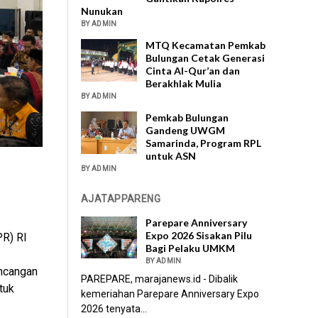
Nunukan
BY ADMIN
MTQ Kecamatan Pemkab
Bulungan Cetak Generasi
Cinta Al-Qur’an dan
Berakhlak Mulia
BY ADMIN
Pemkab Bulungan
Gandeng UWGM
Samarinda, Program RPL
untuk ASN
BY ADMIN
AJATAPPARENG
Parepare Anniversary
Expo 2026 Sisakan Pilu
PR) RI
Bagi Pelaku UMKM
BY ADMIN
ancangan
PAREPARE, marajanews.id - Dibalik
tuk
kemeriahan Parepare Anniversary Expo
2026 tenyata...