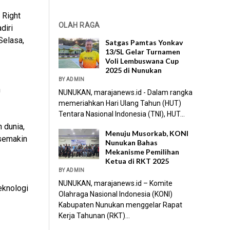
 Right
OLAH RAGA
diri
Selasa,
Satgas Pamtas Yonkav
13/SL Gelar Turnamen
Voli Lembuswana Cup
2025 di Nunukan
BY ADMIN
n
NUNUKAN, marajanews.id - Dalam rangka
memeriahkan Hari Ulang Tahun (HUT)
Tentara Nasional Indonesia (TNI), HUT...
 dunia,
Menuju Musorkab, KONI
 semakin
Nunukan Bahas
Mekanisme Pemilihan
Ketua di RKT 2025
BY ADMIN
NUNUKAN, marajanews.id – Komite
eknologi
Olahraga Nasional Indonesia (KONI)
Kabupaten Nunukan menggelar Rapat
Kerja Tahunan (RKT)...