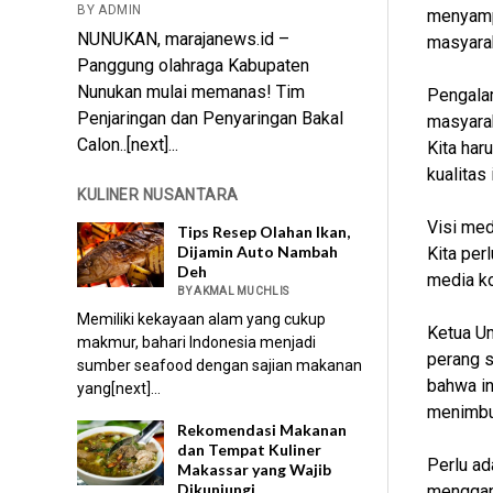
BY ADMIN
menyamp
NUNUKAN, marajanews.id –
masyarak
Panggung olahraga Kabupaten
Nunukan mulai memanas! Tim
Pengalam
Penjaringan dan Penyaringan Bakal
masyara
Calon..[next]...
Kita har
kualitas
KULINER NUSANTARA
Visi med
Tips Resep Olahan Ikan,
Dijamin Auto Nambah
Kita per
Deh
media ko
BY AKMAL MUCHLIS
Memiliki kekayaan alam yang cukup
Ketua U
makmur, bahari Indonesia menjadi
perang s
sumber seafood dengan sajian makanan
bahwa in
yang[next]...
menimbul
Rekomendasi Makanan
dan Tempat Kuliner
Perlu ad
Makassar yang Wajib
Dikunjungi
menggang