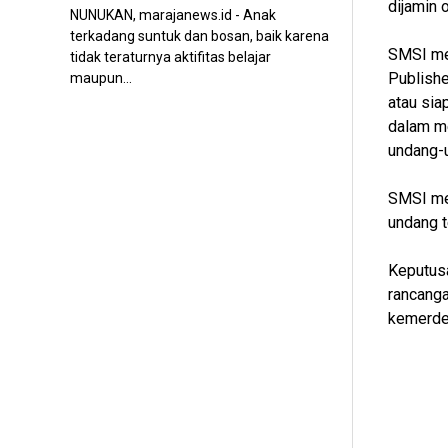
dijamin
NUNUKAN, marajanews.id - Anak
terkadang suntuk dan bosan, baik karena
SMSI me
tidak teraturnya aktifitas belajar
Publishe
maupun...
atau sia
dalam me
undang-u
SMSI men
undang t
Keputus
rancanga
kemerdek