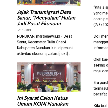
“Kita si
Jejak Transmigrasi Desa
yang men
Sanur, “Menyulam” Hutan
acara pe
Jadi Pusat Ekonomi
(7/3/202
BY ADMIN
Doli men
NUNUKAN, marajanews.id - Desa
menggang
Sanur, Kecamatan Tulin Onsoi,
informas
Kabupaten Nunukan, kini dipenuhi
aktivitas ekonomi, Jalan..[next]...
Oleh kar
seiring 
maju dan
Era peru
termasuk
bersifat
Ini Syarat Calon Ketua
Umum KONI Nunukan
Kita ber