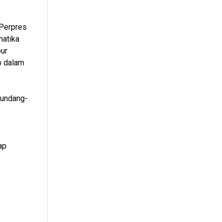
 Perpres
matika
pur
b dalam
 undang-
ap