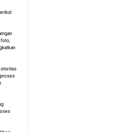
erikut
dengan
foto,
ngkatkan
otoritas
 proses
n
ng
roses