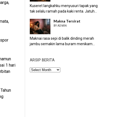
arga,
Kuseret langkahku menyusuri tapak yang
tak selalu ramah pada kaki renta. Jatuh...
Makna Tersirat
mata,
BY ADMIN
Maknai rasa sepi di balik dinding merah
aspor
jambu semakin lama buram menikam...
 namun
ARSIP BERITA
i 1 hari
ARSIP
rbitan
BERITA
 Tahun
ng