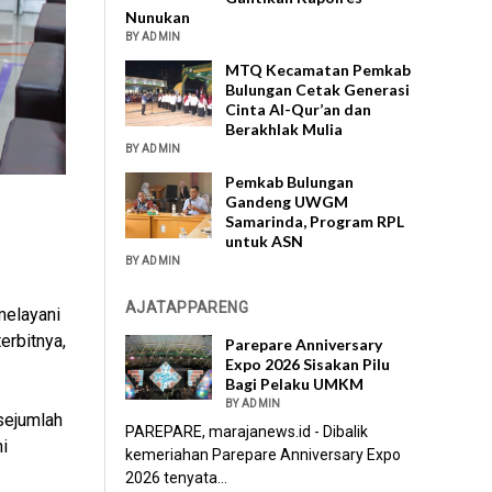
Nunukan
BY ADMIN
MTQ Kecamatan Pemkab
Bulungan Cetak Generasi
Cinta Al-Qur’an dan
Berakhlak Mulia
BY ADMIN
Pemkab Bulungan
Gandeng UWGM
Samarinda, Program RPL
untuk ASN
BY ADMIN
AJATAPPARENG
melayani
erbitnya,
Parepare Anniversary
Expo 2026 Sisakan Pilu
Bagi Pelaku UMKM
BY ADMIN
 sejumlah
PAREPARE, marajanews.id - Dibalik
i
kemeriahan Parepare Anniversary Expo
2026 tenyata...