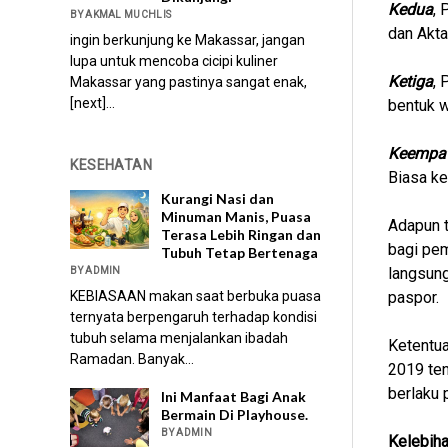
Kedua
, 
BY AKMAL MUCHLIS
dan Akta 
ingin berkunjung ke Makassar, jangan
lupa untuk mencoba cicipi kuliner
Ketiga
, 
Makassar yang pastinya sangat enak,
[next]...
bentuk w
Keempa
KESEHATAN
Biasa ke
Kurangi Nasi dan
Minuman Manis, Puasa
Adapun t
Terasa Lebih Ringan dan
bagi pe
Tubuh Tetap Bertenaga
langsung
BY ADMIN
KEBIASAAN makan saat berbuka puasa
paspor.
ternyata berpengaruh terhadap kondisi
tubuh selama menjalankan ibadah
Ketentua
Ramadan. Banyak...
2019 ten
berlaku 
Ini Manfaat Bagi Anak
Bermain Di Playhouse.
BY ADMIN
Kelebiha