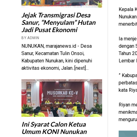
Kepala K
Jejak Transmigrasi Desa
Nunukan 
Sanur, “Menyulam” Hutan
menerbit
Jadi Pusat Ekonomi
BY ADMIN
Ia menje
NUNUKAN, marajanews.id - Desa
dengan S
Sanur, Kecamatan Tulin Onsoi,
Tahun 20
Kabupaten Nunukan, kini dipenuhi
Lembar 
aktivitas ekonomi, Jalan..[next]...
” Kabupa
perbatas
kata Riy
Riyan m
menikmat
mengurus
Ini Syarat Calon Ketua
Umum KONI Nunukan