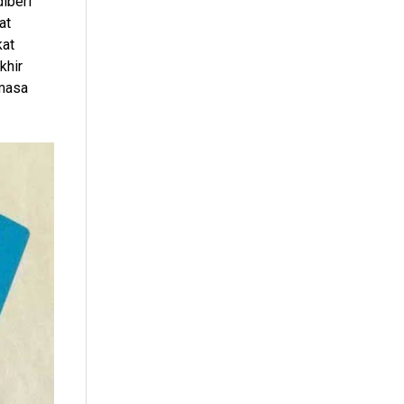
iberi
at
kat
khir
 masa