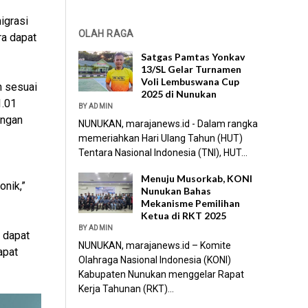
igrasi
OLAH RAGA
ra dapat
Satgas Pamtas Yonkav
13/SL Gelar Turnamen
Voli Lembuswana Cup
n sesuai
2025 di Nunukan
1.01
BY ADMIN
engan
NUNUKAN, marajanews.id - Dalam rangka
memeriahkan Hari Ulang Tahun (HUT)
Tentara Nasional Indonesia (TNI), HUT...
Menuju Musorkab, KONI
nik,”
Nunukan Bahas
Mekanisme Pemilihan
Ketua di RKT 2025
BY ADMIN
 dapat
NUNUKAN, marajanews.id – Komite
apat
Olahraga Nasional Indonesia (KONI)
Kabupaten Nunukan menggelar Rapat
Kerja Tahunan (RKT)...