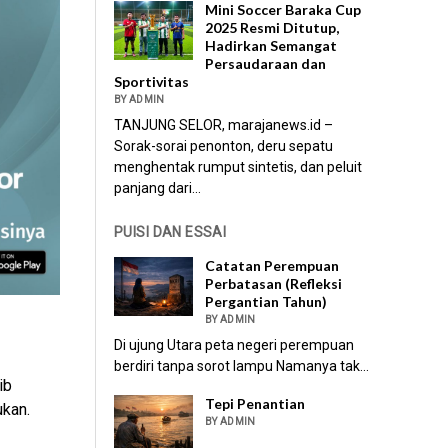
Mini Soccer Baraka Cup
2025 Resmi Ditutup,
Hadirkan Semangat
Persaudaraan dan
Sportivitas
BY ADMIN
TANJUNG SELOR, marajanews.id –
Sorak-sorai penonton, deru sepatu
menghentak rumput sintetis, dan peluit
panjang dari...
PUISI DAN ESSAI
Catatan Perempuan
Perbatasan (Refleksi
Pergantian Tahun)
BY ADMIN
Di ujung Utara peta negeri perempuan
berdiri tanpa sorot lampu Namanya tak...
ib
Tepi Penantian
kan.
BY ADMIN