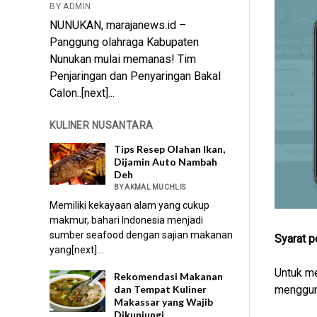
BY ADMIN
NUNUKAN, marajanews.id –
Panggung olahraga Kabupaten
Nunukan mulai memanas! Tim
Penjaringan dan Penyaringan Bakal
Calon..[next]...
KULINER NUSANTARA
Tips Resep Olahan Ikan,
Dijamin Auto Nambah
Deh
BY AKMAL MUCHLIS
Memiliki kekayaan alam yang cukup
makmur, bahari Indonesia menjadi
sumber seafood dengan sajian makanan
Syarat p
yang[next]...
Untuk me
Rekomendasi Makanan
mengguna
dan Tempat Kuliner
Makassar yang Wajib
Dikunjungi