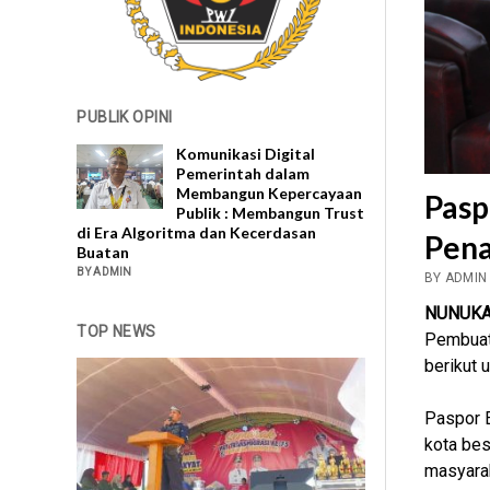
PUBLIK OPINI
Komunikasi Digital
Pemerintah dalam
Membangun Kepercayaan
Pasp
Publik : Membangun Trust
di Era Algoritma dan Kecerdasan
Pen
Buatan
BY ADMIN
BY ADMIN
NUNUK
TOP NEWS
Pembuata
berikut 
Paspor E
kota bes
masyarak