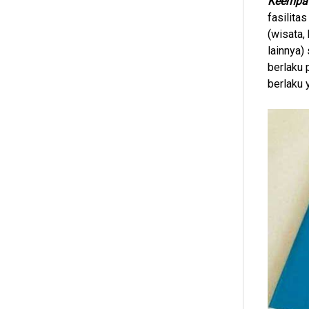
Keempa
fasilita
(wisata,
lainnya)
berlaku 
berlaku 