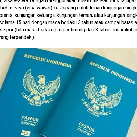
t
, Visa Waiver Dengan menggunakan Elektronik Paspor kita juga d
s bebas visa (visa waiver) ke Jepang untuk tujuan kunjungan singk
 bisnis, kunjungan keluarga, kunjungan teman, atau kunjungan sing
 selama 15 hari dengan masa berlaku 3 tahun atau sampai batas a
paspor (bila masa berlaku paspor kurang dari 3 tahun, mengikuti
yang terpendek.).