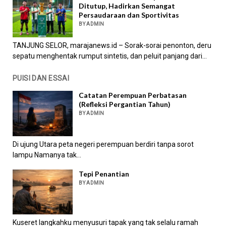
Ditutup, Hadirkan Semangat
Persaudaraan dan Sportivitas
BY ADMIN
TANJUNG SELOR, marajanews.id – Sorak-sorai penonton, deru
sepatu menghentak rumput sintetis, dan peluit panjang dari...
PUISI DAN ESSAI
Catatan Perempuan Perbatasan
(Refleksi Pergantian Tahun)
BY ADMIN
Di ujung Utara peta negeri perempuan berdiri tanpa sorot
lampu Namanya tak...
Tepi Penantian
BY ADMIN
Kuseret langkahku menyusuri tapak yang tak selalu ramah