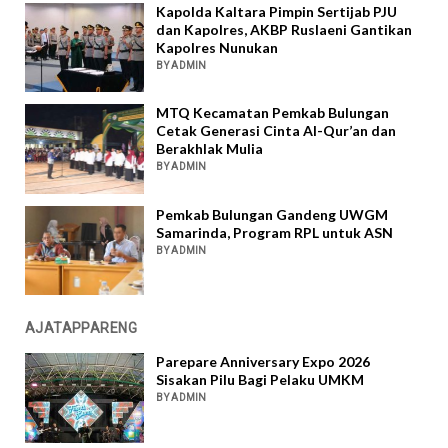
Kapolda Kaltara Pimpin Sertijab PJU
dan Kapolres, AKBP Ruslaeni Gantikan
Kapolres Nunukan
BY ADMIN
MTQ Kecamatan Pemkab Bulungan
Cetak Generasi Cinta Al-Qur’an dan
Berakhlak Mulia
BY ADMIN
Pemkab Bulungan Gandeng UWGM
Samarinda, Program RPL untuk ASN
BY ADMIN
AJATAPPARENG
Parepare Anniversary Expo 2026
Sisakan Pilu Bagi Pelaku UMKM
BY ADMIN