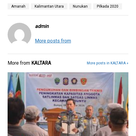
Amanah
Kalimantan Utara
Nunukan
Pilkada 2020
admin
More posts from
More from
KALTARA
More posts in KALTARA »