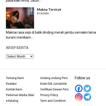
pada kaki renta. Jatuh...
Makna Tersirat
BY ADMIN
Maknai rasa sepi di balik dinding merah jambu semakin lama
buram menikam...
ARSIP BERITA
ARSIP
BERITA
Follow us
Tentang Kami
Undang undang Pers
Redaksi
Kode Etik Jurnalistik
Kontak Kami
Verifikasi Dewan Pers
Pedoman Media Siber
Privacy Policy
e-Katalog
Term and Condition