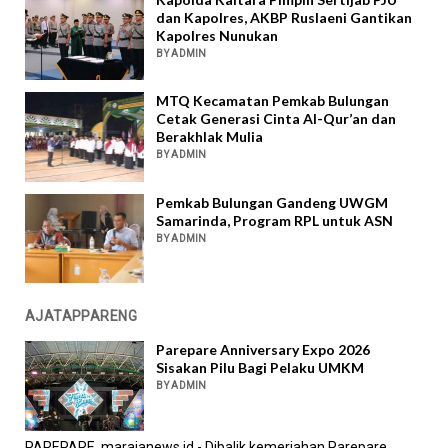
dan Kapolres, AKBP Ruslaeni Gantikan
Kapolres Nunukan
BY ADMIN
MTQ Kecamatan Pemkab Bulungan
Cetak Generasi Cinta Al-Qur’an dan
Berakhlak Mulia
BY ADMIN
Pemkab Bulungan Gandeng UWGM
Samarinda, Program RPL untuk ASN
BY ADMIN
AJATAPPARENG
Parepare Anniversary Expo 2026
Sisakan Pilu Bagi Pelaku UMKM
BY ADMIN
PAREPARE, marajanews.id - Dibalik kemeriahan Parepare