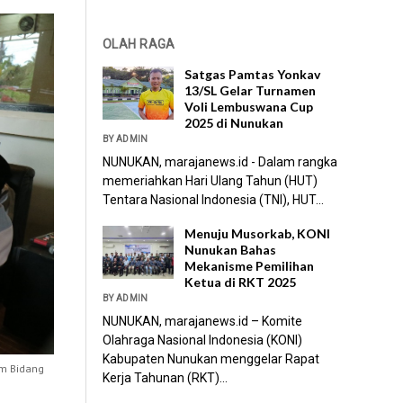
OLAH RAGA
Satgas Pamtas Yonkav
13/SL Gelar Turnamen
Voli Lembuswana Cup
2025 di Nunukan
BY ADMIN
NUNUKAN, marajanews.id - Dalam rangka
memeriahkan Hari Ulang Tahun (HUT)
Tentara Nasional Indonesia (TNI), HUT...
Menuju Musorkab, KONI
Nunukan Bahas
Mekanisme Pemilihan
Ketua di RKT 2025
BY ADMIN
NUNUKAN, marajanews.id – Komite
Olahraga Nasional Indonesia (KONI)
Kabupaten Nunukan menggelar Rapat
am Bidang
Kerja Tahunan (RKT)...