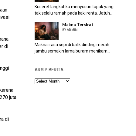
Kuseret langkahku menyusuri tapak yang
raan
tak selalu ramah pada kaki renta. Jatuh...
ivasi
Makna Tersirat
BY ADMIN
mana
Maknai rasa sepi di balik dinding merah
r di
jambu semakin lama buram menikam...
inggi
ARSIP BERITA
ARSIP
BERITA
 karena
270 juta
a di