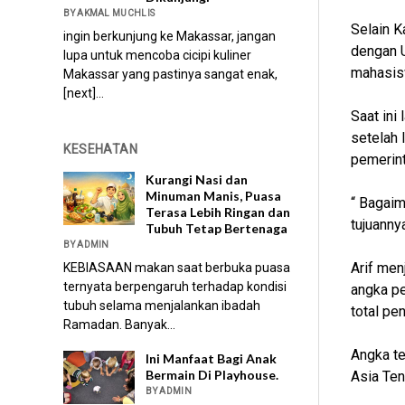
BY AKMAL MUCHLIS
Selain K
ingin berkunjung ke Makassar, jangan
dengan U
lupa untuk mencoba cicipi kuliner
mahasisw
Makassar yang pastinya sangat enak,
[next]...
Saat ini
setelah 
KESEHATAN
pemerint
Kurangi Nasi dan
Minuman Manis, Puasa
“ Bagaim
Terasa Lebih Ringan dan
tujuanny
Tubuh Tetap Bertenaga
BY ADMIN
Arif men
KEBIASAAN makan saat berbuka puasa
ternyata berpengaruh terhadap kondisi
angka pe
tubuh selama menjalankan ibadah
total pe
Ramadan. Banyak...
Angka te
Ini Manfaat Bagi Anak
Bermain Di Playhouse.
Asia Ten
BY ADMIN