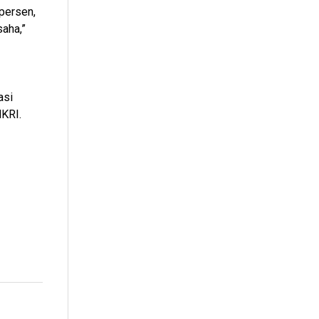
persen,
aha,”
asi
NKRI.