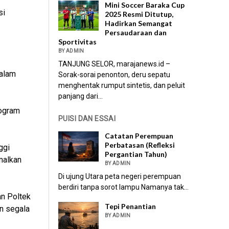
Mini Soccer Baraka Cup
si
2025 Resmi Ditutup,
Hadirkan Semangat
Persaudaraan dan
Sportivitas
BY ADMIN
TANJUNG SELOR, marajanews.id –
dalam
Sorak-sorai penonton, deru sepatu
menghentak rumput sintetis, dan peluit
panjang dari...
rogram
PUISI DAN ESSAI
Catatan Perempuan
Perbatasan (Refleksi
ggi
Pergantian Tahun)
malkan
BY ADMIN
Di ujung Utara peta negeri perempuan
berdiri tanpa sorot lampu Namanya tak...
an Poltek
Tepi Penantian
n segala
BY ADMIN