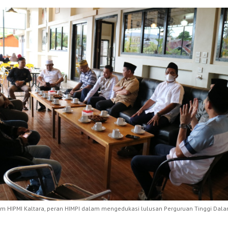
 HIPMI Kaltara, peran HIMPI dalam mengedukasi lulusan Perguruan Tinggi Dal