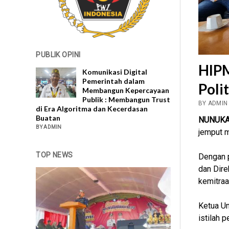
PUBLIK OPINI
HIPM
Komunikasi Digital
Pemerintah dalam
Poli
Membangun Kepercayaan
Publik : Membangun Trust
BY ADMIN 
di Era Algoritma dan Kecerdasan
Buatan
NUNUK
BY ADMIN
jemput m
TOP NEWS
Dengan 
dan Dire
kemitraa
Ketua Um
istilah 