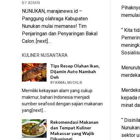
BY ADMIN
Pihaknya
NUNUKAN, marajanews.id –
memulai 
Panggung olahraga Kabupaten
Nunukan mulai memanas! Tim
“ Kita t
Penjaringan dan Penyaringan Bakal
Pemerin
Calon..[next]...
meningka
Sosialis
KULINER NUSANTARA
Tips Resep Olahan Ikan,
Menurutn
Dijamin Auto Nambah
merdeka 
Deh
BY AKMAL MUCHLIS
Merdeka 
Memiliki kekayaan alam yang cukup
makmur, bahari Indonesia menjadi
kepada m
sumber seafood dengan sajian makanan
minat da
yang[next]...
“ Disini
Rekomendasi Makanan
Nunukan 
dan Tempat Kuliner
Makassar yang Wajib
sektor us
Dikunjungi