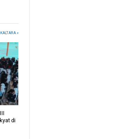
n KALTARA »
II
kyat di