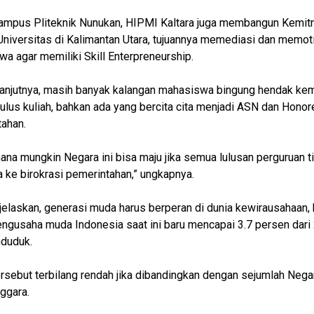
ampus Pliteknik Nunukan, HIPMI Kaltara juga membangun Kemit
niversitas di Kalimantan Utara, tujuannya memediasi dan memot
a agar memiliki Skill Enterpreneurship.
 lanjutnya, masih banyak kalangan mahasiswa bingung hendak ke
lulus kuliah, bahkan ada yang bercita cita menjadi ASN dan Honore
ahan.
ana mungkin Negara ini bisa maju jika semua lulusan perguruan t
a ke birokrasi pemerintahan,” ungkapnya.
jelaskan, generasi muda harus berperan di dunia kewirausahaan,
ngusaha muda Indonesia saat ini baru mencapai 3.7 persen dari 
nduduk.
rsebut terbilang rendah jika dibandingkan dengan sejumlah Negar
ggara.