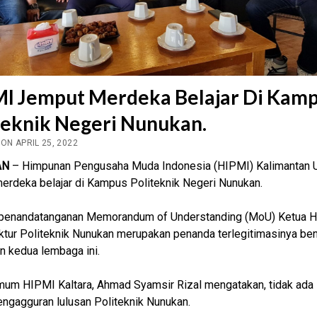
I Jemput Merdeka Belajar Di Kam
teknik Negeri Nunukan.
ON APRIL 25, 2022
AN
– Himpunan Pengusaha Muda Indonesia (HIPMI) Kalimantan U
erdeka belajar di Kampus Politeknik Negeri Nunukan.
penandatanganan Memorandum of Understanding (MoU) Ketua 
ktur Politeknik Nunukan merupakan penanda terlegitimasinya be
n kedua lembaga ini.
um HIPMI Kaltara, Ahmad Syamsir Rizal mengatakan, tidak ada 
pengagguran lulusan Politeknik Nunukan.