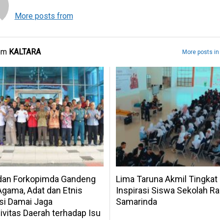
More posts from
rom
KALTARA
More posts i
 dan Forkopimda Gandeng
Lima Taruna Akmil Tingkat I
gama, Adat dan Etnis
Inspirasi Siswa Sekolah Ra
si Damai Jaga
Samarinda
vitas Daerah terhadap Isu