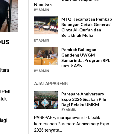
Nunukan
BY ADMIN
MTQ Kecamatan Pemkab
Bulungan Cetak Generasi
Cinta Al-Qur’an dan
Berakhlak Mulia
pus
BY ADMIN
Pemkab Bulungan
Gandeng UWGM
Samarinda, Program RPL
untuk ASN
tara
BY ADMIN
AJATAPPARENG
HIPMI
Parepare Anniversary
ntuk
Expo 2026 Sisakan Pilu
Bagi Pelaku UMKM
BY ADMIN
PAREPARE, marajanews.id - Dibalik
lagi
kemeriahan Parepare Anniversary Expo
2026 tenyata...