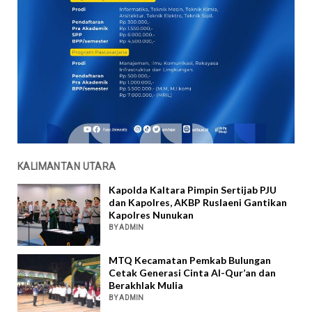
KALIMANTAN UTARA
Kapolda Kaltara Pimpin Sertijab PJU
dan Kapolres, AKBP Ruslaeni Gantikan
Kapolres Nunukan
BY ADMIN
MTQ Kecamatan Pemkab Bulungan
Cetak Generasi Cinta Al-Qur’an dan
Berakhlak Mulia
BY ADMIN