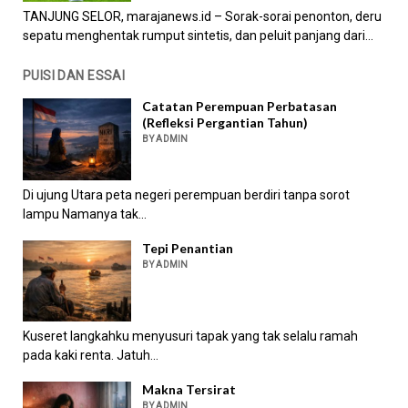
TANJUNG SELOR, marajanews.id – Sorak-sorai penonton, deru
sepatu menghentak rumput sintetis, dan peluit panjang dari...
PUISI DAN ESSAI
Catatan Perempuan Perbatasan
(Refleksi Pergantian Tahun)
BY ADMIN
Di ujung Utara peta negeri perempuan berdiri tanpa sorot
lampu Namanya tak...
Tepi Penantian
BY ADMIN
Kuseret langkahku menyusuri tapak yang tak selalu ramah
pada kaki renta. Jatuh...
Makna Tersirat
BY ADMIN