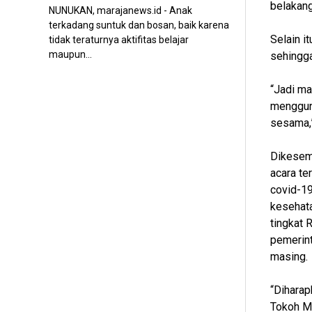
belakang
NUNUKAN, marajanews.id - Anak
terkadang suntuk dan bosan, baik karena
Selain i
tidak teraturnya aktifitas belajar
maupun...
sehingga
“Jadi m
mengguna
sesama,
Dikesem
acara te
covid-19
kesehata
tingkat
pemerint
masing.
“Diharap
Tokoh M