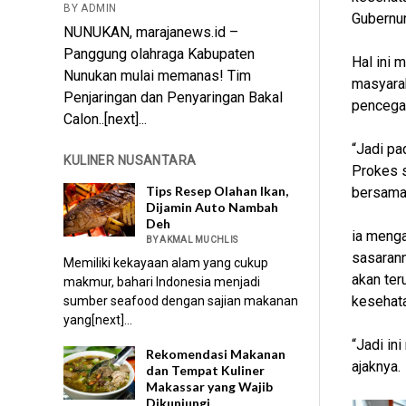
BY ADMIN
Gubernur
NUNUKAN, marajanews.id –
Panggung olahraga Kabupaten
Hal ini
Nunukan mulai memanas! Tim
masyarak
Penjaringan dan Penyaringan Bakal
pencega
Calon..[next]...
“Jadi pa
KULINER NUSANTARA
Prokes s
Tips Resep Olahan Ikan,
bersama 
Dijamin Auto Nambah
Deh
ia menga
BY AKMAL MUCHLIS
sasaran
Memiliki kekayaan alam yang cukup
akan ter
makmur, bahari Indonesia menjadi
kesehata
sumber seafood dengan sajian makanan
yang[next]...
“Jadi ini
Rekomendasi Makanan
ajaknya.
dan Tempat Kuliner
Makassar yang Wajib
Dikunjungi