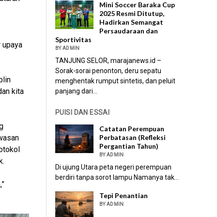
Mini Soccer Baraka Cup
2025 Resmi Ditutup,
Hadirkan Semangat
Persaudaraan dan
Sportivitas
r upaya
BY ADMIN
TANJUNG SELOR, marajanews.id –
Sorak-sorai penonton, deru sepatu
plin
menghentak rumput sintetis, dan peluit
an kita
panjang dari...
.
PUISI DAN ESSAI
g
Catatan Perempuan
Perbatasan (Refleksi
awasan
Pergantian Tahun)
otokol
BY ADMIN
k.
Di ujung Utara peta negeri perempuan
berdiri tanpa sorot lampu Namanya tak...
,”
Tepi Penantian
BY ADMIN