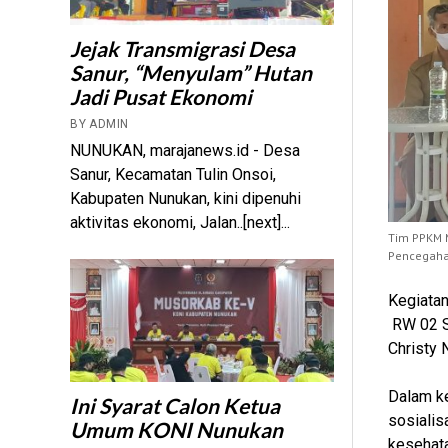
Jejak Transmigrasi Desa
Sanur, “Menyulam” Hutan
Jadi Pusat Ekonomi
BY ADMIN
NUNUKAN, marajanews.id - Desa
Sanur, Kecamatan Tulin Onsoi,
Kabupaten Nunukan, kini dipenuhi
aktivitas ekonomi, Jalan..[next]...
Tim PPKM M
Pencegaha
Kegiatan
RW 02 Se
Christy N
Dalam ke
Ini Syarat Calon Ketua
sosialis
Umum KONI Nunukan
kesehata