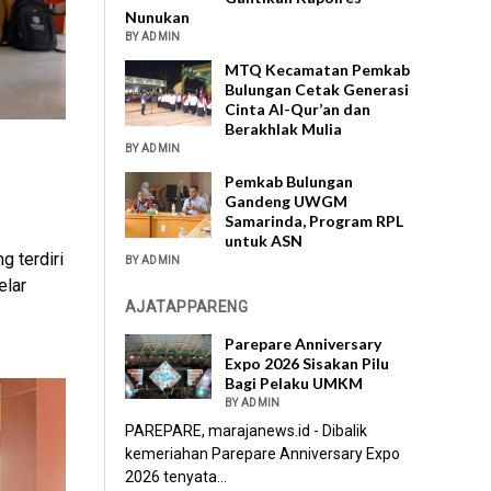
Nunukan
BY ADMIN
MTQ Kecamatan Pemkab
Bulungan Cetak Generasi
Cinta Al-Qur’an dan
Berakhlak Mulia
BY ADMIN
Pemkab Bulungan
Gandeng UWGM
Samarinda, Program RPL
untuk ASN
 terdiri
BY ADMIN
elar
AJATAPPARENG
Parepare Anniversary
Expo 2026 Sisakan Pilu
Bagi Pelaku UMKM
BY ADMIN
PAREPARE, marajanews.id - Dibalik
kemeriahan Parepare Anniversary Expo
2026 tenyata...