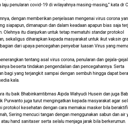
laju penularan covid-19 di wilayahnya masing-masing,” kata dr Ch
nnya, dengan memberikan penjelasan mengenai virus corona yan
g siapapun, dimanapun dan dalam keadaan apapun bias saja terj
. Olehnya itu dianjurkan untuk tetap mematuhi standar protokol
n, sekaligus diharapkan kepada masyarakat untuk ikut vaksin gra
bagian dari upaya pencegahan penyebar luasan Virus yang memat
menerangkan tentang asal virus corona, penularan dan gejala-geja
inya beserta tindakan pengendalian dan pencegahannya. Serta
n bagi yang terjangkit sampai dengan sembuh hingga dapat bera
sedia kala.
a itu baik Bhabinkamtibmas Aipda Wahyudi Husein dan juga Bab
lik Purwanto juga turut mengingatkan kepada masyarakat agar sel
 protokol kesehatan dengan cara memakai masker bila beraktifi
umah, Sering mencuci tangan dengan menggunakan sabun dan air 
 atau hand sanitaser serta selalu menjaga jarak bila berkerumun.