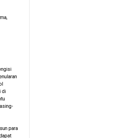
ama,
ngisi
enularan
ol
 di
ntu
asing-
isun para
dapat