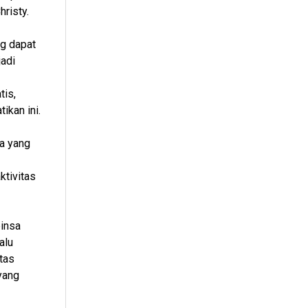
risty.
g dapat
adi
tis,
ikan ini.
la yang
ktivitas
insa
alu
tas
yang