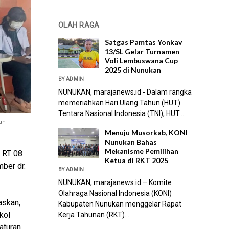
OLAH RAGA
Satgas Pamtas Yonkav
13/SL Gelar Turnamen
Voli Lembuswana Cup
2025 di Nunukan
BY ADMIN
NUNUKAN, marajanews.id - Dalam rangka
memeriahkan Hari Ulang Tahun (HUT)
Tentara Nasional Indonesia (TNI), HUT...
an
Menuju Musorkab, KONI
Nunukan Bahas
Mekanisme Pemilihan
 RT 08
Ketua di RKT 2025
ber dr.
BY ADMIN
NUNUKAN, marajanews.id – Komite
Olahraga Nasional Indonesia (KONI)
askan,
Kabupaten Nunukan menggelar Rapat
kol
Kerja Tahunan (RKT)...
aturan