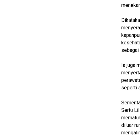
menekan 
Dikataka
menyeran
kapanpun
kesehata
sebagai 
Ia juga 
menyerta
perawata
seperti 
Sementar
Sertu Li
mematuhi
diluar r
mengalir