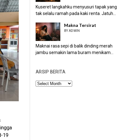
Kuseret langkahku menyusuri tapak yang
tak selalu ramah pada kaki renta. Jatuh...
Makna Tersirat
BY ADMIN
Maknai rasa sepi di balik dinding merah
jambu semakin lama buram menikam...
ARSIP BERITA
ARSIP
BERITA
s
hingga
d-19