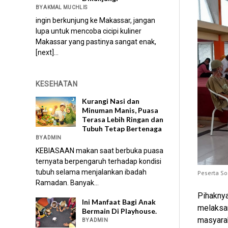
BY AKMAL MUCHLIS
ingin berkunjung ke Makassar, jangan
lupa untuk mencoba cicipi kuliner
Makassar yang pastinya sangat enak,
[next]...
KESEHATAN
Kurangi Nasi dan
Minuman Manis, Puasa
Terasa Lebih Ringan dan
Tubuh Tetap Bertenaga
BY ADMIN
KEBIASAAN makan saat berbuka puasa
ternyata berpengaruh terhadap kondisi
tubuh selama menjalankan ibadah
Peserta So
Ramadan. Banyak...
Pihakny
Ini Manfaat Bagi Anak
melaksan
Bermain Di Playhouse.
masyarak
BY ADMIN