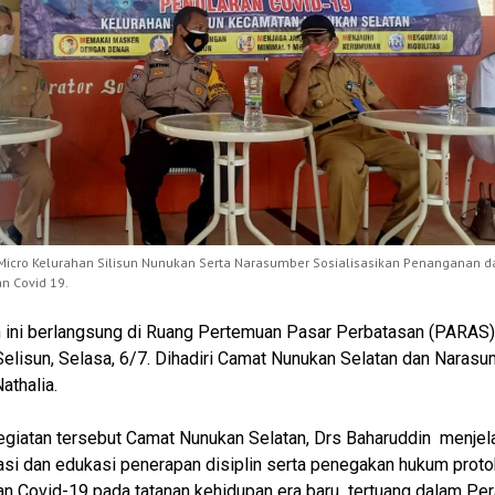
icro Kelurahan Silisun Nunukan Serta Narasumber Sosialisasikan Penanganan d
n Covid 19.
 ini berlangsung di Ruang Pertemuan Pasar Perbatasan (PARAS)
lisun, Selasa, 6/7. Dihadiri Camat Nunukan Selatan dan Narasum
athalia.
giatan tersebut Camat Nunukan Selatan, Drs Baharuddin menjel
asi dan edukasi penerapan disiplin serta penegakan hukum proto
n Covid-19 pada tatanan kehidupan era baru tertuang dalam Per