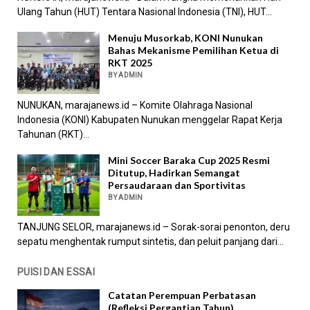
Ulang Tahun (HUT) Tentara Nasional Indonesia (TNI), HUT...
Menuju Musorkab, KONI Nunukan
Bahas Mekanisme Pemilihan Ketua di
RKT 2025
BY ADMIN
NUNUKAN, marajanews.id – Komite Olahraga Nasional
Indonesia (KONI) Kabupaten Nunukan menggelar Rapat Kerja
Tahunan (RKT)...
Mini Soccer Baraka Cup 2025 Resmi
Ditutup, Hadirkan Semangat
Persaudaraan dan Sportivitas
BY ADMIN
TANJUNG SELOR, marajanews.id – Sorak-sorai penonton, deru
sepatu menghentak rumput sintetis, dan peluit panjang dari...
PUISI DAN ESSAI
Catatan Perempuan Perbatasan
(Refleksi Pergantian Tahun)