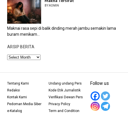
Makna Tersirat
BY ADMIN
Maknai rasa sepi di balik dinding merah jambu semakin lama
buram menikam...
ARSIP BERITA
ARSIP
BERITA
Follow us
Tentang Kami
Undang undang Pers
Redaksi
Kode Etik Jurnalistik
Kontak Kami
Verifikasi Dewan Pers
Pedoman Media Siber
Privacy Policy
e-Katalog
Term and Condition