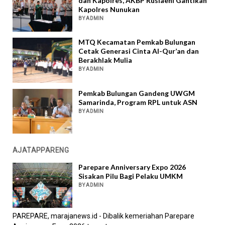
dan Kapolres, AKBP Ruslaeni Gantikan
Kapolres Nunukan
BY ADMIN
MTQ Kecamatan Pemkab Bulungan
Cetak Generasi Cinta Al-Qur’an dan
Berakhlak Mulia
BY ADMIN
Pemkab Bulungan Gandeng UWGM
Samarinda, Program RPL untuk ASN
BY ADMIN
AJATAPPARENG
Parepare Anniversary Expo 2026
Sisakan Pilu Bagi Pelaku UMKM
BY ADMIN
PAREPARE, marajanews.id - Dibalik kemeriahan Parepare