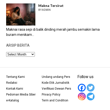
Makna Tersirat
BY ADMIN
Maknai rasa sepi di balik dinding merah jambu semakin lama
buram menikam...
ARSIP BERITA
ARSIP
BERITA
Follow us
Tentang Kami
Undang undang Pers
Redaksi
Kode Etik Jurnalistik
Kontak Kami
Verifikasi Dewan Pers
Pedoman Media Siber
Privacy Policy
e-Katalog
Term and Condition