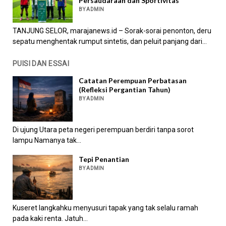
Persaudaraan dan Sportivitas
BY ADMIN
TANJUNG SELOR, marajanews.id – Sorak-sorai penonton, deru
sepatu menghentak rumput sintetis, dan peluit panjang dari...
PUISI DAN ESSAI
Catatan Perempuan Perbatasan
(Refleksi Pergantian Tahun)
BY ADMIN
Di ujung Utara peta negeri perempuan berdiri tanpa sorot
lampu Namanya tak...
Tepi Penantian
BY ADMIN
Kuseret langkahku menyusuri tapak yang tak selalu ramah
pada kaki renta. Jatuh...