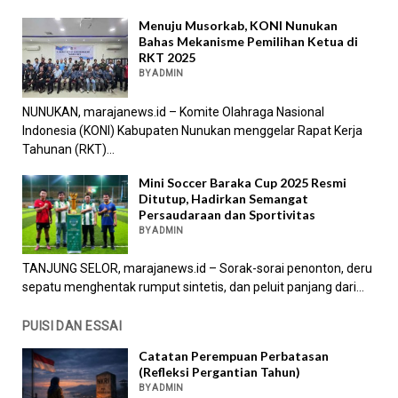
Menuju Musorkab, KONI Nunukan
Bahas Mekanisme Pemilihan Ketua di
RKT 2025
BY ADMIN
NUNUKAN, marajanews.id – Komite Olahraga Nasional
Indonesia (KONI) Kabupaten Nunukan menggelar Rapat Kerja
Tahunan (RKT)...
Mini Soccer Baraka Cup 2025 Resmi
Ditutup, Hadirkan Semangat
Persaudaraan dan Sportivitas
BY ADMIN
TANJUNG SELOR, marajanews.id – Sorak-sorai penonton, deru
sepatu menghentak rumput sintetis, dan peluit panjang dari...
PUISI DAN ESSAI
Catatan Perempuan Perbatasan
(Refleksi Pergantian Tahun)
BY ADMIN