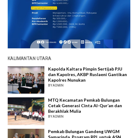
KALIMANTAN UTARA
Kapolda Kaltara Pimpin Sertijab PJU
dan Kapolres, AKBP Ruslaeni Gantikan
Kapolres Nunukan
BY ADMIN
MTQ Kecamatan Pemkab Bulungan
Cetak Generasi Cinta Al-Qur’an dan
Berakhlak Mulia
BY ADMIN
Pemkab Bulungan Gandeng UWGM
Samarinda, Program RPL untuk ASN