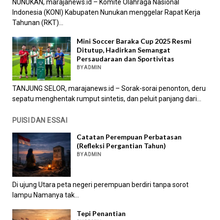
NUNUKAN, marajanews.id – Komite Olahraga Nasional
Indonesia (KONI) Kabupaten Nunukan menggelar Rapat Kerja
Tahunan (RKT)...
Mini Soccer Baraka Cup 2025 Resmi
Ditutup, Hadirkan Semangat
Persaudaraan dan Sportivitas
BY ADMIN
TANJUNG SELOR, marajanews.id – Sorak-sorai penonton, deru
sepatu menghentak rumput sintetis, dan peluit panjang dari...
PUISI DAN ESSAI
Catatan Perempuan Perbatasan
(Refleksi Pergantian Tahun)
BY ADMIN
Di ujung Utara peta negeri perempuan berdiri tanpa sorot
lampu Namanya tak...
Tepi Penantian