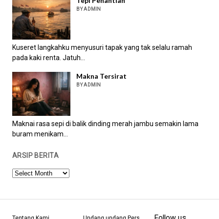
Tepi Penantian
BY ADMIN
Kuseret langkahku menyusuri tapak yang tak selalu ramah
pada kaki renta. Jatuh...
Makna Tersirat
BY ADMIN
Maknai rasa sepi di balik dinding merah jambu semakin lama
buram menikam...
ARSIP BERITA
ARSIP
BERITA
Follow us
Tentang Kami
Undang undang Pers