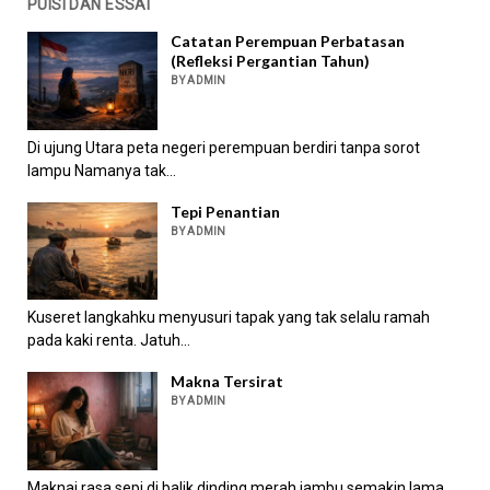
PUISI DAN ESSAI
Catatan Perempuan Perbatasan
(Refleksi Pergantian Tahun)
BY ADMIN
Di ujung Utara peta negeri perempuan berdiri tanpa sorot
lampu Namanya tak...
Tepi Penantian
BY ADMIN
Kuseret langkahku menyusuri tapak yang tak selalu ramah
pada kaki renta. Jatuh...
Makna Tersirat
BY ADMIN
Maknai rasa sepi di balik dinding merah jambu semakin lama