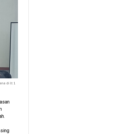
a di lt 1
asan
m
ah.
asing