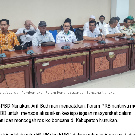
osialisasi dan Pembentukan Forum Penanggulangan Bencana Nunukan.
BPBD Nunukan, Arif Budiman mengatakan, Forum PRB nantinya me
PBD untuk mensosialisasikan kesiapsiagaan masyarakat dalam
ni dan mencegah resiko bencana di Kabupaten Nunukan.
PRB adalah mitra BNPB dan BPBD dalam mitigasi Bencana di dae