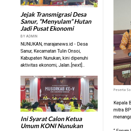
Jejak Transmigrasi Desa
Sanur, “Menyulam” Hutan
Jadi Pusat Ekonomi
BY ADMIN
NUNUKAN, marajanews.id - Desa
Sanur, Kecamatan Tulin Onsoi,
Kabupaten Nunukan, kini dipenuhi
aktivitas ekonomi, Jalan..[next]...
Peserta S
Kepala 
mitra B
menanga
Ini Syarat Calon Ketua
Umum KONI Nunukan
“ Forum 