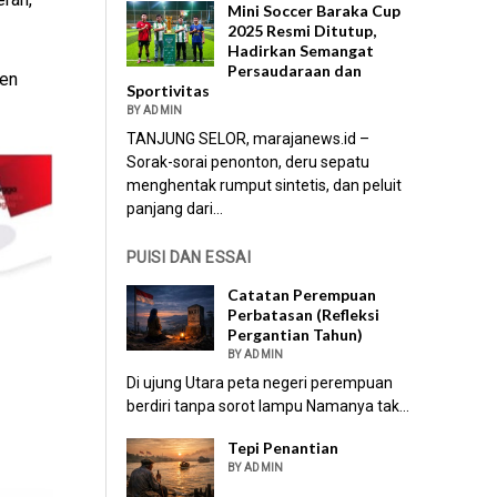
Mini Soccer Baraka Cup
2025 Resmi Ditutup,
Hadirkan Semangat
Persaudaraan dan
men
Sportivitas
BY ADMIN
TANJUNG SELOR, marajanews.id –
Sorak-sorai penonton, deru sepatu
menghentak rumput sintetis, dan peluit
panjang dari...
PUISI DAN ESSAI
Catatan Perempuan
Perbatasan (Refleksi
Pergantian Tahun)
BY ADMIN
Di ujung Utara peta negeri perempuan
berdiri tanpa sorot lampu Namanya tak...
Tepi Penantian
BY ADMIN