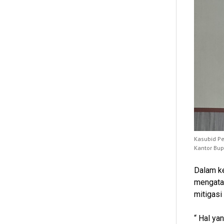
Kasubid Pe
Kantor Bup
Dalam k
mengata
mitigasi
“ Hal ya