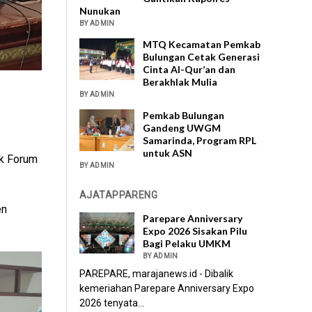
Nunukan
BY ADMIN
MTQ Kecamatan Pemkab
Bulungan Cetak Generasi
Cinta Al-Qur’an dan
Berakhlak Mulia
BY ADMIN
Pemkab Bulungan
Gandeng UWGM
Samarinda, Program RPL
untuk ASN
k Forum
BY ADMIN
AJATAPPARENG
en
Parepare Anniversary
Expo 2026 Sisakan Pilu
Bagi Pelaku UMKM
BY ADMIN
PAREPARE, marajanews.id - Dibalik
kemeriahan Parepare Anniversary Expo
2026 tenyata...