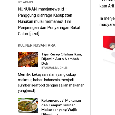
BY ADMIN
kata Arif
NUNUKAN, marajanews.id –
Panggung olahraga Kabupaten
Ia menje
Nunukan mulai memanas! Tim
masyarak
Penjaringan dan Penyaringan Bakal
Calon..[next]...
KULINER NUSANTARA
Tips Resep Olahan Ikan,
Dijamin Auto Nambah
Deh
BY AKMAL MUCHLIS
Memiliki kekayaan alam yang cukup
makmur, bahari Indonesia menjadi
sumber seafood dengan sajian makanan
yang[next]...
Rekomendasi Makanan
dan Tempat Kuliner
Makassar yang Wajib
Dikunjungi