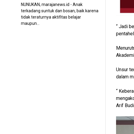
NUNUKAN, marajanews.id - Anak
terkadang suntuk dan bosan, baik karena
tidak teraturnya aktifitas belajar
maupun...
“ Jadi b
pentaheli
Menurutn
Akademis
Unsur te
dalam mi
“ Kebera
mengakom
Arif Bud