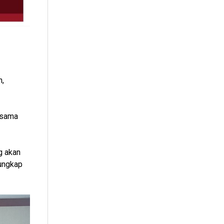
h,
rsama
g akan
ungkap