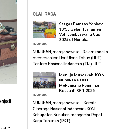
OLAH RAGA
Satgas Pamtas Yonkav
13/SL Gelar Turnamen
Voli Lembuswana Cup
2025 di Nunukan
BY ADMIN
NUNUKAN, marajanews.id - Dalam rangka
memeriahkan Hari Ulang Tahun (HUT)
Tentara Nasional Indonesia (TNI), HUT...
Menuju Musorkab, KONI
Nunukan Bahas
Mekanisme Pemilihan
Ketua di RKT 2025
BY ADMIN
njadi
NUNUKAN, marajanews.id – Komite
Olahraga Nasional Indonesia (KONI)
Kabupaten Nunukan menggelar Rapat
Kerja Tahunan (RKT)...
rah,”